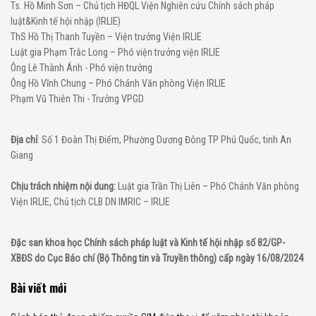
Ts. Hồ Minh Sơn – Chủ tịch HĐQL Viện Nghiên cứu Chính sách pháp
luật&Kinh tế hội nhập (IRLIE)
ThS Hồ Thị Thanh Tuyền – Viện trưởng Viện IRLIE
Luật gia Phạm Trắc Long – Phó viện trưởng viện IRLIE
Ông Lê Thành Ánh - Phó viện trưởng
Ông Hồ Vĩnh Chung – Phó Chánh Văn phòng Viện IRLIE
Phạm Vũ Thiên Thi - Trưởng VPGD
Địa chỉ
: Số 1 Đoàn Thị Điểm, Phường Dương Đông TP Phú Quốc, tinh An
Giang
Chịu trách nhiệm nội dung:
Luật gia Trần Thị Liên – Phó Chánh Văn phòng
Viện IRLIE, Chủ tịch CLB DN IMRIC – IRLIE
Đặc san khoa học Chính sách pháp luật và Kinh tế hội nhập số 82/GP-
XBĐS do Cục Báo chí (Bộ Thông tin và Truyền thông) cấp ngày 16/08/2024
Bài viết mới