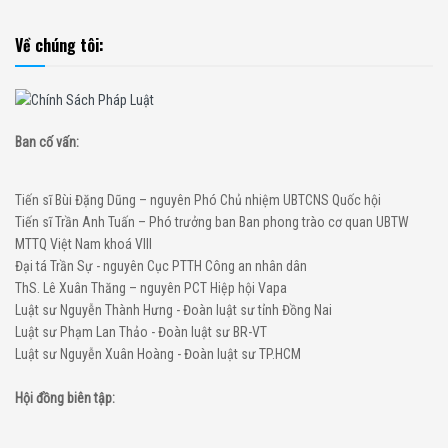
Về chúng tôi:
Ban cố vấn:
Tiến sĩ Bùi Đặng Dũng – nguyên Phó Chủ nhiệm UBTCNS Quốc hội
Tiến sĩ Trần Anh Tuấn – Phó trưởng ban Ban phong trào cơ quan UBTW
MTTQ Việt Nam khoá VIII
Đại tá Trần Sự - nguyên Cục PTTH Công an nhân dân
ThS. Lê Xuân Thăng – nguyên PCT Hiệp hội Vapa
Luật sư Nguyễn Thành Hưng - Đoàn luật sư tỉnh Đồng Nai
Luật sư Phạm Lan Thảo - Đoàn luật sư BR-VT
Luật sư Nguyễn Xuân Hoàng - Đoàn luật sư TP.HCM
Hội đồng biên tập: