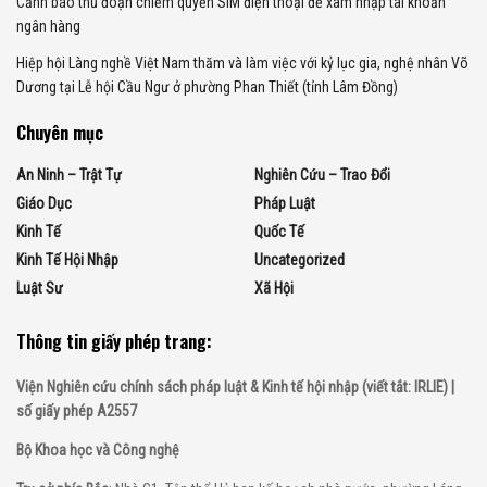
Cảnh báo thủ đoạn chiếm quyền SIM điện thoại để xâm nhập tài khoản
ngân hàng
Hiệp hội Làng nghề Việt Nam thăm và làm việc với kỷ lục gia, nghệ nhân Võ
Dương tại Lễ hội Cầu Ngư ở phường Phan Thiết (tỉnh Lâm Đồng)
Chuyên mục
An Ninh – Trật Tự
Nghiên Cứu – Trao Đổi
Giáo Dục
Pháp Luật
Kinh Tế
Quốc Tế
Kinh Tế Hội Nhập
Uncategorized
Luật Sư
Xã Hội
Thông tin giấy phép trang:
Viện Nghiên cứu chính sách pháp luật & Kinh tế hội nhập (viết tắt: IRLIE) |
số giấy phép A2557
Bộ Khoa học và Công nghệ