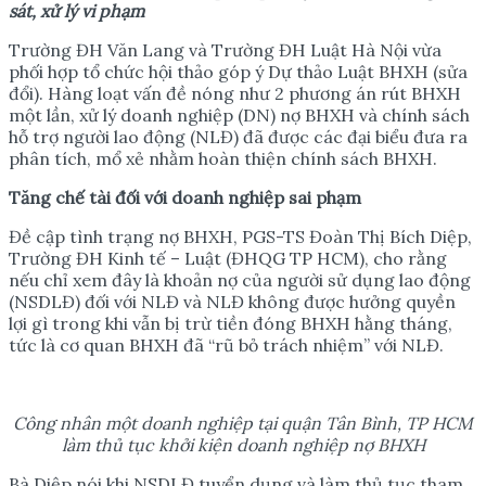
sát, x
ử
lý vi ph
ạ
m
Trường ĐH Văn Lang và Trường ĐH Luật Hà Nội vừa
phối hợp tổ chức hội thảo góp ý Dự thảo Luật BHXH (sửa
đổi). Hàng loạt vấn đề nóng như 2 phương án rút BHXH
một lần, xử lý doanh nghiệp (DN) nợ BHXH và chính sách
hỗ trợ người lao động (NLĐ) đã được các đại biểu đưa ra
phân tích, mổ xẻ nhằm hoàn thiện chính sách BHXH.
Tăng ch
ế
tài đ
ố
i v
ớ
i doanh nghi
ệ
p sai ph
ạ
m
Đề cập tình trạng nợ BHXH, PGS-TS Đoàn Thị Bích Diệp,
Trường ĐH Kinh tế – Luật (ĐHQG TP HCM), cho rằng
nếu chỉ xem đây là khoản nợ của người sử dụng lao động
(NSDLĐ) đối với NLĐ và NLĐ không được hưởng quyền
lợi gì trong khi vẫn bị trừ tiền đóng BHXH hằng tháng,
tức là cơ quan BHXH đã “rũ bỏ trách nhiệm” với NLĐ.
Công nhân m
ộ
t doanh nghi
ệ
p t
ạ
i qu
ậ
n Tân Bình, TP HCM
làm th
ủ
t
ụ
c kh
ở
i ki
ệ
n doanh nghi
ệ
p n
ợ
BHXH
Bà Diệp nói khi NSDLĐ tuyển dụng và làm thủ tục tham