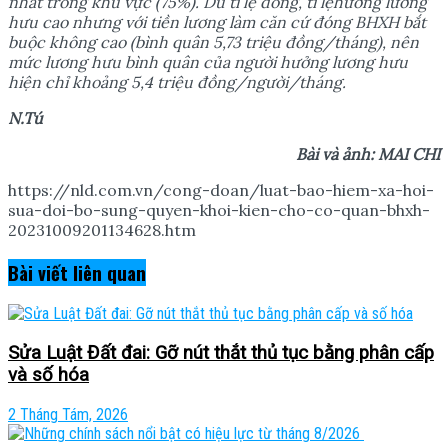
nh
ấ
t trong khu v
ự
c (75%). Dù t
ỉ
l
ệ
đóng, t
ỉ
l
ệ
h
ưở
ng l
ươ
ng
h
ư
u cao nh
ư
ng v
ớ
i ti
ề
n l
ươ
ng làm căn c
ứ
đóng BHXH b
ắ
t
bu
ộ
c không cao (bình quân 5,73 tri
ệ
u đ
ồ
ng/tháng), nên
m
ứ
c l
ươ
ng h
ư
u bình quân c
ủ
a ng
ườ
i h
ưở
ng l
ươ
ng h
ư
u
hi
ệ
n ch
ỉ
kho
ả
ng 5,4 tri
ệ
u đ
ồ
ng/ng
ườ
i/tháng.
N.Tú
Bài và
ả
nh: MAI CH
I
https://nld.com.vn/cong-doan/luat-bao-hiem-xa-hoi-
sua-doi-bo-sung-quyen-khoi-kien-cho-co-quan-bhxh-
20231009201134628.htm
Bài viết
liên quan
Sửa Luật Đất đai: Gỡ nút thắt thủ tục bằng phân cấp
và số hóa
2 Tháng Tám, 2026