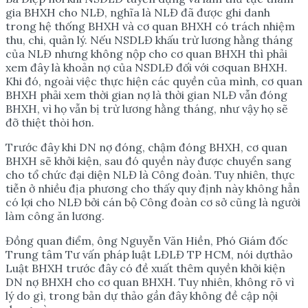
gia BHXH cho NLĐ, nghĩa là NLĐ đã được ghi danh
trong hệ thống BHXH và cơ quan BHXH có trách nhiệm
thu, chi, quản lý. Nếu NSDLĐ khấu trừ lương hằng tháng
của NLĐ nhưng không nộp cho cơ quan BHXH thì phải
xem đây là khoản nợ của NSDLĐ đối với cơquan BHXH.
Khi đó, ngoài việc thực hiện các quyền của mình, cơ quan
BHXH phải xem thời gian nợ là thời gian NLĐ vẫn đóng
BHXH, vì họ vẫn bị trừ lương hằng tháng, như vậy họ sẽ
đỡ thiệt thòi hơn.
Trước đây khi DN nợ đóng, chậm đóng BHXH, cơ quan
BHXH sẽ khởi kiện, sau đó quyền này được chuyển sang
cho tổ chức đại diện NLĐ là Công đoàn. Tuy nhiên, thực
tiễn ở nhiều địa phương cho thấy quy định này không hẳn
có lợi cho NLĐ bởi cán bộ Công đoàn cơ sở cũng là người
làm công ăn lương.
Đồng quan điểm, ông Nguyễn Văn Hiền, Phó Giám đốc
Trung tâm Tư vấn pháp luật LĐLĐ TP HCM, nói dựthảo
Luật BHXH trước đây có đề xuất thêm quyền khởi kiện
DN nợ BHXH cho cơ quan BHXH. Tuy nhiên, không rõ vì
lý do gì, trong bản dự thảo gần đây không đề cập nội