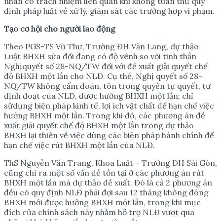
nhân có trách nhiệm liên quan khi không tuân thủ quy
định pháp luật về xử lý, giám sát các trường hợp vi phạm.
T
ạ
o c
ơ
h
ộ
i cho ng
ườ
i lao đ
ộ
ng
Theo PGS-TS Vũ Thư, Trường ĐH Văn Lang, dự thảo
Luật BHXH sửa đổi đang có độ vênh so với tinh thần
Nghịquyết số 28-NQ/TW đối với đề xuất giải quyết chế
độ BHXH một lần cho NLĐ. Cụ thể, Nghị quyết số 28-
NQ/TW không cấm đoán, tôn trọng quyền tự quyết, tự
định đoạt của NLĐ, được hưởng BHXH một lần; chỉ
sửdụng biện pháp kinh tế, lợi ích vật chất để hạn chế việc
hưởng BHXH một lần. Trong khi đó, các phương án đề
xuất giải quyết chế độ BHXH một lần trong dự thảo
BHXH lại thiên về việc dùng các biện pháp hành chính để
hạn chế việc rút BHXH một lần của NLĐ.
ThS Nguyễn Vân Trang, Khoa Luật – Trường ĐH Sài Gòn,
cũng chỉ ra một số vấn đề tồn tại ở các phương án rút
BHXH một lần mà dự thảo đề xuất. Đó là cả 2 phương án
đều có quy định NLĐ phải đợi sau 12 tháng không đóng
BHXH mới được hưởng BHXH một lần, trong khi mục
đích của chính sách này nhằm hỗ trợ NLÐ vượt qua