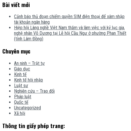
Bài viết mới
Cảnh báo thủ đoạn chiếm quyền SIM điện thoại để xâm nhập
tài khoản ngân hàng
Hiệp hội Làng nghề Việt Nam thăm và làm việc với kỷ lục gia,
nghệ nhân Võ Dương tại Lễ hội Cầu Ngư ở phường Phan Thiết
(tỉnh Lâm Đồng)
Chuyên mục
An ninh – Trật tự
Giáo dục
Kinh tế
Kinh tế hội nhập
Luật sư
Nghiên cứu – Trao đổi
Pháp luật
Quốc tế
Uncategorized
Xã hội
Thông tin giấy phép trang: