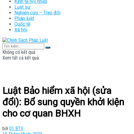
Kinh tế hội nhập
Luật sư
Nghiên cứu – Trao đổi
Pháp luật
Quốc tế
Xã hội
Không có kết quả
Xem tất cả kết quả
Luật Bảo hiểm xã hội (sửa
đổi): Bổ sung quyền khởi kiện
cho cơ quan BHXH
bởi
01 BTV