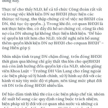
dung này.
Thực tế cho thấy NLĐ, kể cả tổ chức Công đoàn rất vất
vả trong việc khởi kiện DN nợ BHXH (thực hiện các
thủtục tố tụng, thu thập chứng cứ về việc nợ BHXH của
DN, thủ tục ủy quyền…). Trong khi đó, cơ quan BHXH là
nơi thực hiện thu, có đầy đủ hồ sơ chứng cứ, cũng là chủ
nợ của DN nhưng lại không thực hiện khởi kiện. “Để bảo
vệ quyền lợi tốt hơn cho NLĐ, tôi đề nghị nên bổ sung
thêm quyền khởi kiện DN nợ BHXH cho cơquan BHXH” –
ông Hiền góp ý.
Nhìn nhận tình trạng DN chậm đóng, trốn đóng BHXH
thời gian qua không chỉ gây thất thu lớn cho quỹBHXH
mà còn ảnh hường đến quyền lợi của NLÐ, nhóm giảng
viên Khoa Luật – Trường ĐH Văn Lang cho rằng ngoài
các biện pháp xử lý hành chính, xử lý hình sự đối với các
hành vi này tùy mức độ vi phạm, nên tăng mức phạt đối
với DN trốn đóng BHXH nhiều lần.
Để bảo đảm tính khả thi của các biện pháp chế tài, nhóm
đề xuất bổ sung các quy định ràng buộc trách nhiệm,
biện pháp xử lý đối với cơ quan nhà nước và những cá