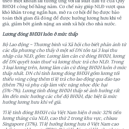
theo một khoản lãi tương ứng với lãi suất đầu tư của Quỹ
BHXH công bố hằng năm. Cơ chế này giúp NLÐ vượt qua
khó khăn trong ngắn hạn, mở ra cơ hội để họ được bảo
toàn thời gian đã đóng để được hưởng lương hưu khi về
già, giảm bớt gánh nặng an sinh xã hội cho nhà nước.
L
ươ
ng đóng BHXH luôn
ở
m
ứ
c th
ấ
p
B
ộ
Lao đ
ộ
ng – Th
ươ
ng binh và Xã h
ộ
i cho bi
ế
t ph
ả
n ánh t
ừ
các đ
ị
a ph
ươ
ng cho th
ấ
y
ở
m
ộ
t s
ố
DN t
ồ
n t
ạ
i 3 lo
ạ
i thu
nh
ậ
p c
ủ
a NLĐ, g
ồ
m: L
ươ
ng làm căn c
ứ
đóng BHXH, l
ươ
ng
đ
ể
DN quy
ế
t toán thu
ế
và l
ươ
ng th
ự
c tr
ả
cho NLĐ. Trong
3 lo
ạ
i l
ươ
ng trên, l
ươ
ng làm căn c
ứ
đóng BHXH luôn
ở
m
ứ
c
th
ấ
p nh
ấ
t. DN ch
ỉ
tính l
ươ
ng đóng BHXH g
ồ
m l
ươ
ng t
ố
i
thi
ể
u vùng c
ộ
ng thêm t
ỉ
l
ệ
tr
ả
cho lao đ
ộ
ng qua đào t
ạ
o
(thêm 7%) và ph
ụ
c
ấ
p làm vi
ệ
c n
ặ
ng nh
ọ
c đ
ộ
c h
ạ
i
(5%-7%). L
ươ
ng tính đóng BHXH th
ấ
p s
ẽ
ả
nh h
ưở
ng r
ấ
t
l
ớ
n đ
ế
n m
ứ
c h
ưở
ng các ch
ế
đ
ộ
BHXH, đ
ặ
c bi
ệ
t là m
ứ
c
h
ưở
ng l
ươ
ng h
ư
u khi v
ề
già.
T
ỉ
l
ệ
tính đóng BHXH c
ủ
a Vi
ệ
t Nam hi
ệ
n
ở
m
ứ
c 32% ti
ề
n
l
ươ
ng tháng c
ủ
a NLĐ, cao th
ứ
2 trong khu v
ự
c, ch
ỉ
sau
Singapore (37%). T
ỉ
l
ệ
h
ưở
ng l
ươ
ng h
ư
u
ở
Vi
ệ
t Nam cao