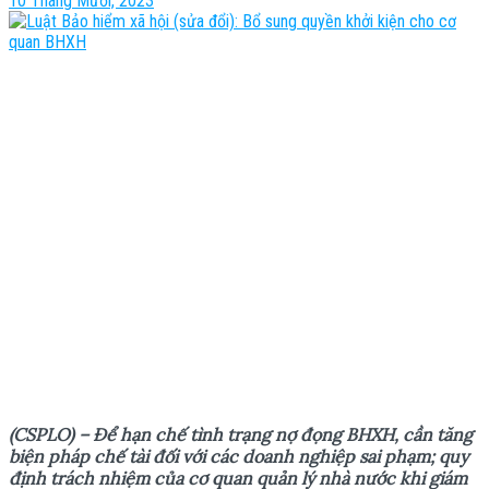
10 Tháng Mười, 2023
(CSPLO) – Đ
ể
h
ạ
n ch
ế
tình tr
ạ
ng n
ợ
đ
ọ
ng BHXH, c
ầ
n tăng
bi
ệ
n pháp ch
ế
tài đ
ố
i v
ớ
i các doanh nghi
ệ
p sai ph
ạ
m; quy
đ
ị
nh trách nhi
ệ
m c
ủ
a c
ơ
quan qu
ả
n lý nhà n
ướ
c khi giám