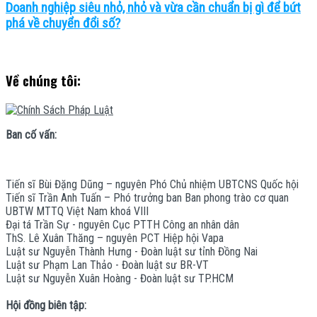
Doanh nghiệp siêu nhỏ, nhỏ và vừa cần chuẩn bị gì để bứt
phá về chuyển đổi số?
Về chúng tôi:
Ban cố vấn:
Tiến sĩ Bùi Đặng Dũng – nguyên Phó Chủ nhiệm UBTCNS Quốc hội
Tiến sĩ Trần Anh Tuấn – Phó trưởng ban Ban phong trào cơ quan
UBTW MTTQ Việt Nam khoá VIII
Đại tá Trần Sự - nguyên Cục PTTH Công an nhân dân
ThS. Lê Xuân Thăng – nguyên PCT Hiệp hội Vapa
Luật sư Nguyễn Thành Hưng - Đoàn luật sư tỉnh Đồng Nai
Luật sư Phạm Lan Thảo - Đoàn luật sư BR-VT
Luật sư Nguyễn Xuân Hoàng - Đoàn luật sư TP.HCM
Hội đồng biên tập: