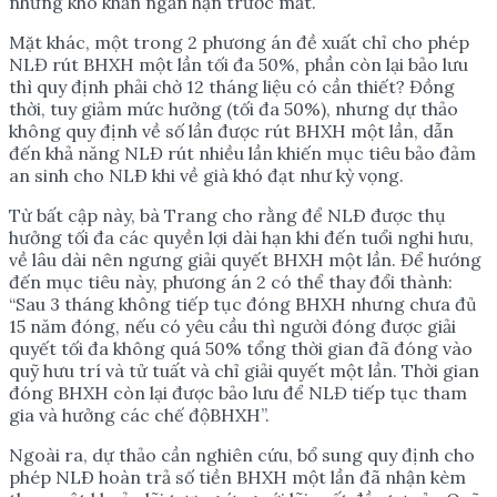
những khó khăn ngắn hạn trước mắt.
Mặt khác, một trong 2 phương án đề xuất chỉ cho phép
NLĐ rút BHXH một lần tối đa 50%, phần còn lại bảo lưu
thì quy định phải chờ 12 tháng liệu có cần thiết? Đồng
thời, tuy giảm mức hưởng (tối đa 50%), nhưng dự thảo
không quy định về số lần được rút BHXH một lần, dẫn
đến khả năng NLĐ rút nhiều lần khiến mục tiêu bảo đảm
an sinh cho NLÐ khi về già khó đạt như kỳ vọng.
Từ bất cập này, bà Trang cho rằng để NLÐ được thụ
hưởng tối đa các quyền lợi dài hạn khi đến tuổi nghi hưu,
về lâu dài nên ngưng giải quyết BHXH một lần. Để hướng
đến mục tiêu này, phương án 2 có thể thay đổi thành:
“Sau 3 tháng không tiếp tục đóng BHXH nhưng chưa đủ
15 năm đóng, nếu có yêu cầu thì người đóng được giải
quyết tối đa không quá 50% tổng thời gian đã đóng vào
quỹ hưu trí và tử tuất và chỉ giải quyết một lần. Thời gian
đóng BHXH còn lại được bảo lưu để NLĐ tiếp tục tham
gia và hưởng các chế độBHXH”.
Ngoài ra, dự thảo cần nghiên cứu, bổ sung quy định cho
phép NLÐ hoàn trả số tiền BHXH một lần đã nhận kèm