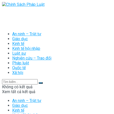
An ninh – Trật tự
Giáo dục
Kinh tế
Kinh tế hội nhập
Luật sư
Nghiên cứu – Trao đổi
Pháp luật
Quốc tế
Xã hội
Không có kết quả
Xem tất cả kết quả
An ninh – Trật tự
Giáo dục
Kinh tế