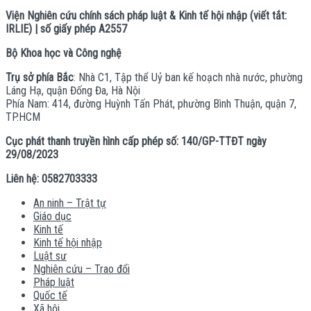
Viện Nghiên cứu chính sách pháp luật & Kinh tế hội nhập (viết tắt:
IRLIE) | số giấy phép A2557
Bộ Khoa học và Công nghệ
Trụ sở phía Bắc
: Nhà C1, Tập thể Uỷ ban kế hoạch nhà nước, phường
Láng Hạ, quận Đống Đa, Hà Nội
Phía Nam: 414, đường Huỳnh Tấn Phát, phường Bình Thuận, quận 7,
TP.HCM
Cục phát thanh truyền hình cấp phép số: 140/GP-TTĐT ngày
29/08/2023
Liên hệ: 0582703333
An ninh – Trật tự
Giáo dục
Kinh tế
Kinh tế hội nhập
Luật sư
Nghiên cứu – Trao đổi
Pháp luật
Quốc tế
Xã hội