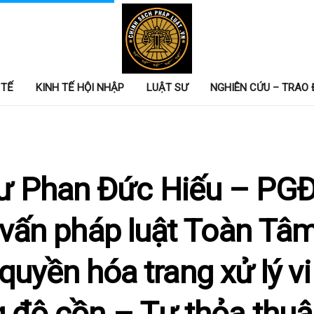
 TẾ
KINH TẾ HỘI NHẬP
LUẬT SƯ
NGHIÊN CỨU – TRAO 
sư Phan Đức Hiếu – PGĐ
 vấn pháp luật Toàn Tâ
quyền hóa trang xử lý v
 độ cồn – Tự thỏa thuậ