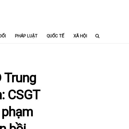
ĐỔI
PHÁP LUẬT
QUỐC TẾ
XÃ HỘI
 Trung
m: CSGT
i phạm
n bồi