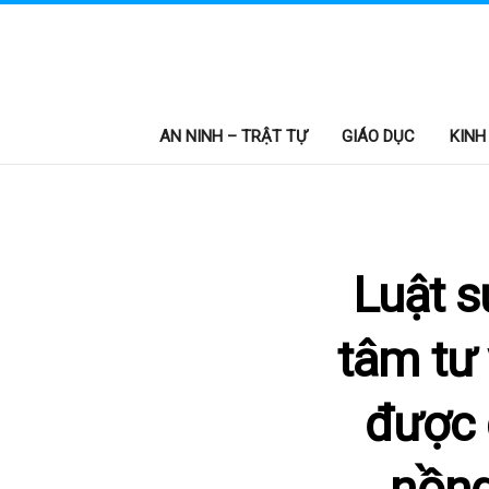
AN NINH – TRẬT TỰ
GIÁO DỤC
KINH
Luật 
tâm tư
được 
nồng