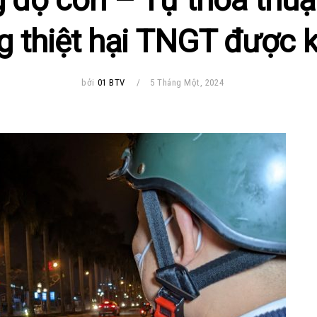
g thiệt hại TNGT được 
bởi
01 BTV
5 Tháng Một, 2024