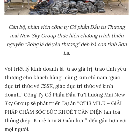
Cán bộ, nhân viên công ty Cổ phần Đầu tư Thương
mại New Sky Group thực hiện chương trình thiện
nguyện “Sống là để yêu thương” đến bà con tình Sơn
La.
Với triết lý kinh doanh là “trao giá trị, trao tình yêu
thương cho khách hàng” cùng kim chỉ nam “giáo
dục tri thức về CSSK, giáo dục tri thức về kinh
doanh.” Công Ty Cổ Phần Đầu Tư Thương Mại New
Sky Group sẽ phát triển Dự án “OTIS MILK – GIẢI
PHÁP CHĂM SÓC SỨC KHOẺ TOÀN DIỆN lan toả
thông điệp “Khoẻ hơn & Giàu hơn”. đến gần hơn với
mọi người.