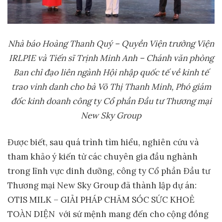
Nhà
báo Hoàng Thanh Quý – Quyền Viện trưởng Viện
IRLPIE và Tiến sĩ Trịnh Minh Anh – Chánh văn phòng
Ban chỉ đạo liên ngành Hội nhập quốc tế về kinh tế
trao vinh danh cho b
à Võ Thị Thanh Minh, Phó giám
đốc kinh doanh công ty Cổ phần Đầu tư Thương mại
New Sky Group
Được biết, sau quá trình tìm hiểu, nghiên cứu và
tham khảo ý kiến từ các chuyên gia đầu nghành
trong lĩnh vực dinh dưỡng, công ty Cổ phần Đầu tư
Thương mại New Sky Group đã thành lập dự án:
OTIS MILK – GIẢI PHÁP CHĂM SÓC SỨC KHOẺ
TOÀN DIỆN với sứ mệnh mang đến cho cộng đồng