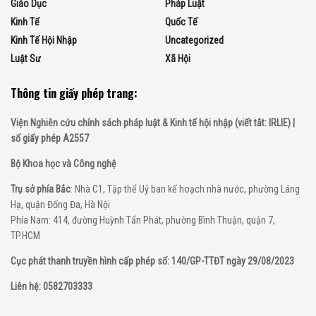
Giáo Dục
Pháp Luật
Kinh Tế
Quốc Tế
Kinh Tế Hội Nhập
Uncategorized
Luật Sư
Xã Hội
Thông tin giấy phép trang:
Viện Nghiên cứu chính sách pháp luật & Kinh tế hội nhập (viết tắt: IRLIE) |
số giấy phép A2557
Bộ Khoa học và Công nghệ
Trụ sở phía Bắc
: Nhà C1, Tập thể Uỷ ban kế hoạch nhà nước, phường Láng
Hạ, quận Đống Đa, Hà Nội
Phía Nam: 414, đường Huỳnh Tấn Phát, phường Bình Thuận, quận 7,
TP.HCM
Cục phát thanh truyền hình cấp phép số: 140/GP-TTĐT ngày 29/08/2023
Liên hệ: 0582703333