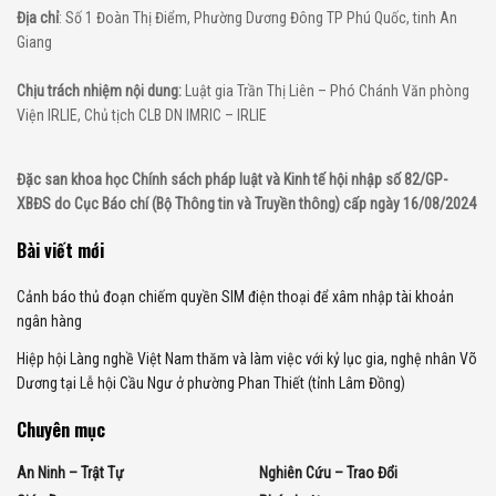
Địa chỉ
: Số 1 Đoàn Thị Điểm, Phường Dương Đông TP Phú Quốc, tinh An
Giang
Chịu trách nhiệm nội dung:
Luật gia Trần Thị Liên – Phó Chánh Văn phòng
Viện IRLIE, Chủ tịch CLB DN IMRIC – IRLIE
Đặc san khoa học Chính sách pháp luật và Kinh tế hội nhập số 82/GP-
XBĐS do Cục Báo chí (Bộ Thông tin và Truyền thông) cấp ngày 16/08/2024
Bài viết mới
Cảnh báo thủ đoạn chiếm quyền SIM điện thoại để xâm nhập tài khoản
ngân hàng
Hiệp hội Làng nghề Việt Nam thăm và làm việc với kỷ lục gia, nghệ nhân Võ
Dương tại Lễ hội Cầu Ngư ở phường Phan Thiết (tỉnh Lâm Đồng)
Chuyên mục
An Ninh – Trật Tự
Nghiên Cứu – Trao Đổi