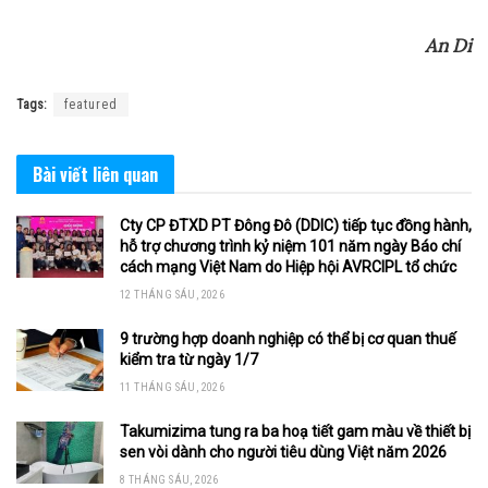
An Di
Tags:
featured
Bài viết
liên quan
Cty CP ĐTXD PT Đông Đô (DDIC) tiếp tục đồng hành,
hỗ trợ chương trình kỷ niệm 101 năm ngày Báo chí
cách mạng Việt Nam do Hiệp hội AVRCIPL tổ chức
12 THÁNG SÁU, 2026
9 trường hợp doanh nghiệp có thể bị cơ quan thuế
kiểm tra từ ngày 1/7
11 THÁNG SÁU, 2026
Takumizima tung ra ba hoạ tiết gam màu về thiết bị
sen vòi dành cho người tiêu dùng Việt năm 2026
8 THÁNG SÁU, 2026