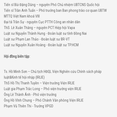
Tiến sĩ Bùi Đặng Dũng – nguyên Phó Chủ nhiệm UBTCNS Quốc hội
Tiến sĩ Trần Anh Tuấn – Phó trưởng ban Ban phong trào cơ quan UBTW
MTTQ Việt Nam khoá VIII
Đại tá Trần Sự - nguyên Cục PTTH Công an nhân dân
ThS. Lê Xuân Thăng – nguyên PCT Hiệp hội Vapa
Luật sư Nguyễn Thành Hưng - Đoàn luật sư tỉnh Đồng Nai
Luật sư Phạm Lan Thảo - Đoàn luật sư BR-VT
Luật sư Nguyễn Xuân Hoàng - Đoàn luật sư TP.HCM
Hội đồng biên tập:
Ts. Hồ Minh Sơn – Chủ tịch HĐQL Viện Nghiên cứu Chính sách pháp
luật&Kinh tế hội nhập (IRLIE)
ThS Hồ Thị Thanh Tuyền – Viện trưởng Viện IRLIE
Luật gia Phạm Trắc Long – Phó viện trưởng viện IRLIE
Ông Lê Thành Ánh - Phó viện trưởng
Ông Hồ Vĩnh Chung – Phó Chánh Văn phòng Viện IRLIE
Phạm Vũ Thiên Thi - Trưởng VPGD