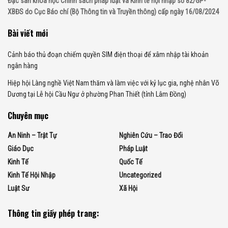
Đặc san khoa học Chính sách pháp luật và Kinh tế hội nhập số 82/GP-
XBĐS do Cục Báo chí (Bộ Thông tin và Truyền thông) cấp ngày 16/08/2024
Bài viết mới
Cảnh báo thủ đoạn chiếm quyền SIM điện thoại để xâm nhập tài khoản
ngân hàng
Hiệp hội Làng nghề Việt Nam thăm và làm việc với kỷ lục gia, nghệ nhân Võ
Dương tại Lễ hội Cầu Ngư ở phường Phan Thiết (tỉnh Lâm Đồng)
Chuyên mục
An Ninh – Trật Tự
Nghiên Cứu – Trao Đổi
Giáo Dục
Pháp Luật
Kinh Tế
Quốc Tế
Kinh Tế Hội Nhập
Uncategorized
Luật Sư
Xã Hội
Thông tin giấy phép trang: