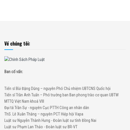
Về chúng tôi:
Ban cố vấn:
Tiến sĩ Bùi Đặng Dũng – nguyên Phó Chủ nhiệm UBTCNS Quốc hội
Tiến sĩ Trần Anh Tuấn – Phó trưởng ban Ban phong trào cơ quan UBTW
MTTQ Việt Nam khoá VIII
Đại tá Trần Sự - nguyên Cục PTTH Công an nhân dân
ThS. Lê Xuân Thăng – nguyên PCT Hiệp hội Vapa
Luật sư Nguyễn Thành Hưng - Đoàn luật sư tỉnh Đồng Nai
Luật sư Phạm Lan Thảo - Đoàn luật sư BR-VT