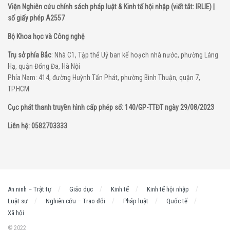
Viện Nghiên cứu chính sách pháp luật & Kinh tế hội nhập (viết tắt: IRLIE) |
số giấy phép A2557
Bộ Khoa học và Công nghệ
Trụ sở phía Bắc
: Nhà C1, Tập thể Uỷ ban kế hoạch nhà nước, phường Láng
Hạ, quận Đống Đa, Hà Nội
Phía Nam: 414, đường Huỳnh Tấn Phát, phường Bình Thuận, quận 7,
TP.HCM
Cục phát thanh truyền hình cấp phép số: 140/GP-TTĐT ngày 29/08/2023
Liên hệ: 0582703333
An ninh – Trật tự
Giáo dục
Kinh tế
Kinh tế hội nhập
Luật sư
Nghiên cứu – Trao đổi
Pháp luật
Quốc tế
Xã hội
© 2022