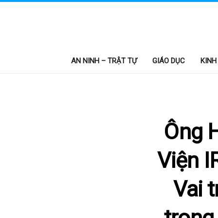
AN NINH – TRẬT TỰ
GIÁO DỤC
KINH
Ông H
Viện I
Vai 
trong