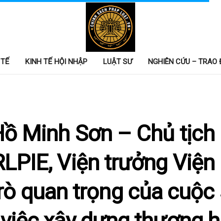
 TẾ
KINH TẾ HỘI NHẬP
LUẬT SƯ
NGHIÊN CỨU – TRAO 
ồ Minh Sơn – Chủ tịc
RLPIE, Viện trưởng Viện
trò quan trọng của cuộc
 việc xây dựng thương h