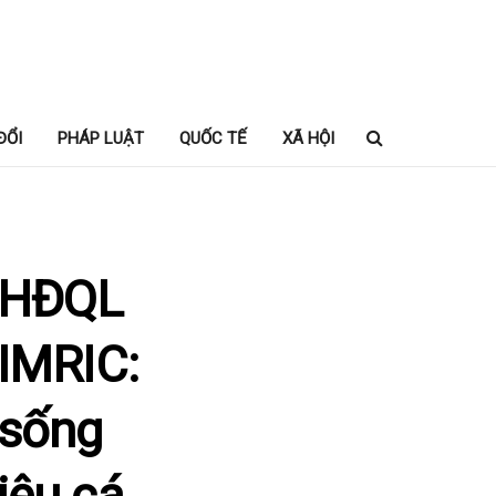
ĐỔI
PHÁP LUẬT
QUỐC TẾ
XÃ HỘI
h HĐQL
 IMRIC:
 sống
iệu cá