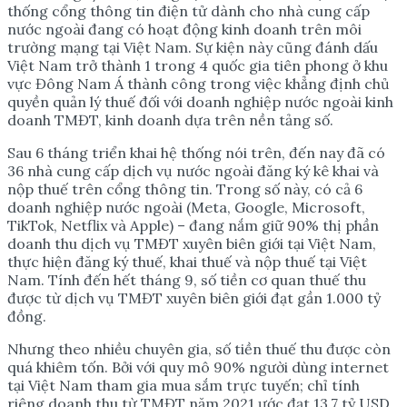
thống cổng thông tin điện tử dành cho nhà cung cấp
nước ngoài đang có hoạt động kinh doanh trên môi
trường mạng tại Việt Nam. Sự kiện này cũng đánh dấu
Việt Nam trở thành 1 trong 4 quốc gia tiên phong ở khu
vực Đông Nam Á thành công trong việc khẳng định chủ
quyền quản lý thuế đối với doanh nghiệp nước ngoài kinh
doanh TMĐT, kinh doanh dựa trên nền tảng số.
Sau 6 tháng triển khai hệ thống nói trên, đến nay đã có
36 nhà cung cấp dịch vụ nước ngoài đăng ký kê khai và
nộp thuế trên cổng thông tin. Trong số này, có cả 6
doanh nghiệp nước ngoài (Meta, Google, Microsoft,
TikTok, Netflix và Apple) – đang nắm giữ 90% thị phần
doanh thu dịch vụ TMĐT xuyên biên giới tại Việt Nam,
thực hiện đăng ký thuế, khai thuế và nộp thuế tại Việt
Nam. Tính đến hết tháng 9, số tiền cơ quan thuế thu
được từ dịch vụ TMĐT xuyên biên giới đạt gần 1.000 tỷ
đồng.
Nhưng theo nhiều chuyên gia, số tiền thuế thu được còn
quá khiêm tốn. Bởi với quy mô 90% người dùng internet
tại Việt Nam tham gia mua sắm trực tuyến; chỉ tính
riêng doanh thu từ TMĐT năm 2021 ước đạt 13,7 tỷ USD