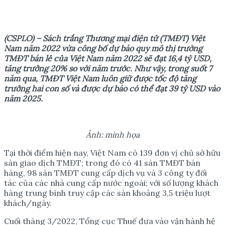
(CSPLO) – Sách tr
ắ
ng Th
ươ
ng m
ạ
i đi
ệ
n t
ử
(TMĐT) Vi
ệ
t
Nam năm 2022 v
ừ
a công b
ố
d
ự
báo quy mô th
ị
tr
ườ
ng
TMĐT bán l
ẻ
c
ủ
a Vi
ệ
t Nam năm 2022 s
ẽ
đ
ạ
t 16,4 t
ỷ
USD,
tăng tr
ưở
ng 20% so v
ớ
i năm tr
ướ
c. Nh
ư
v
ậ
y, trong su
ố
t 7
năm qua, TMĐT Vi
ệ
t Nam luôn gi
ữ
đ
ượ
c t
ố
c đ
ộ
tăng
tr
ưở
ng hai con s
ố
và đ
ượ
c d
ự
báo có th
ể
đ
ạ
t 39 t
ỷ
USD vào
năm 2025.
Ả
nh: minh h
ọ
a
Tại thời điểm hiện nay, Việt Nam có 139 đơn vị chủ sở hữu
sàn giao dịch TMĐT; trong đó có 41 sàn TMĐT bán
hàng, 98 sàn TMĐT cung cấp dịch vụ và 3 công ty đối
tác của các nhà cung cấp nước ngoài; với số lượng khách
hàng trung bình truy cập các sàn khoảng 3,5 triệu lượt
khách/ngày.
Cuối tháng 3/2022, Tổng cục Thuế đưa vào vận hành hệ