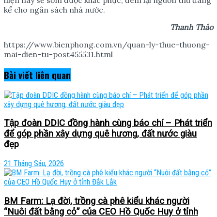
hiện nay sẽ sớm được khắc phục, đem lại nguồn thu đáng
kể cho ngân sách nhà nước.
Thanh Th
ả
o
https://www.bienphong.com.vn/quan-ly-thue-thuong-
mai-dien-tu-post455531.html
Bài viết
liên quan
Tập đoàn DDIC đồng hành cùng báo chí – Phát triển
để góp phần xây dựng quê hương, đất nước giàu
đẹp
21 Tháng Sáu, 2026
BM Farm: Lạ đời, trồng cà phê kiểu khác người
“Nuôi đất bằng cỏ” của CEO Hồ Quốc Huy ở tỉnh