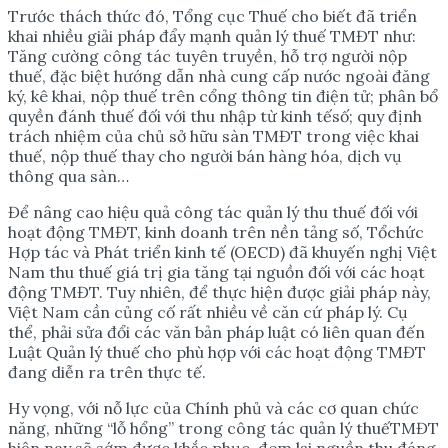
Trước thách thức đó, Tổng cục Thuế cho biết đã triển
khai nhiều giải pháp đẩy mạnh quản lý thuế TMĐT như:
Tăng cường công tác tuyên truyền, hỗ trợ người nộp
thuế, đặc biệt hướng dẫn nhà cung cấp nước ngoài đăng
ký, kê khai, nộp thuế trên cổng thông tin điện tử; phân bổ
quyền đánh thuế đối với thu nhập từ kinh tếsố; quy định
trách nhiệm của chủ sở hữu sàn TMĐT trong việc khai
thuế, nộp thuế thay cho người bán hàng hóa, dịch vụ
thông qua sàn…
Để nâng cao hiệu quả công tác quản lý thu thuế đối với
hoạt động TMĐT, kinh doanh trên nền tảng số, Tổchức
Hợp tác và Phát triển kinh tế (OECD) đã khuyến nghị Việt
Nam thu thuế giá trị gia tăng tại nguồn đối với các hoạt
động TMĐT. Tuy nhiên, để thực hiện được giải pháp này,
Việt Nam cần củng cố rất nhiều về căn cứ pháp lý. Cụ
thể, phải sửa đổi các văn bản pháp luật có liên quan đến
Luật Quản lý thuế cho phù hợp với các hoạt động TMĐT
đang diễn ra trên thực tế.
Hy vọng, với nỗ lực của Chính phủ và các cơ quan chức
năng, những “lỗ hổng” trong công tác quản lý thuếTMĐT