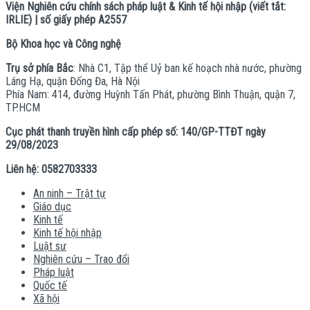
Viện Nghiên cứu chính sách pháp luật & Kinh tế hội nhập (viết tắt:
IRLIE) | số giấy phép A2557
Bộ Khoa học và Công nghệ
Trụ sở phía Bắc
: Nhà C1, Tập thể Uỷ ban kế hoạch nhà nước, phường
Láng Hạ, quận Đống Đa, Hà Nội
Phía Nam: 414, đường Huỳnh Tấn Phát, phường Bình Thuận, quận 7,
TP.HCM
Cục phát thanh truyền hình cấp phép số: 140/GP-TTĐT ngày
29/08/2023
Liên hệ: 0582703333
An ninh – Trật tự
Giáo dục
Kinh tế
Kinh tế hội nhập
Luật sư
Nghiên cứu – Trao đổi
Pháp luật
Quốc tế
Xã hội