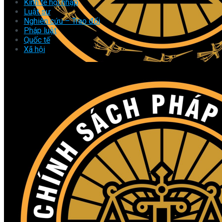
Kinh tế hội nhập
Luật sư
Nghiên cứu – Trao đổi
Pháp luật
Quốc tế
Xã hội