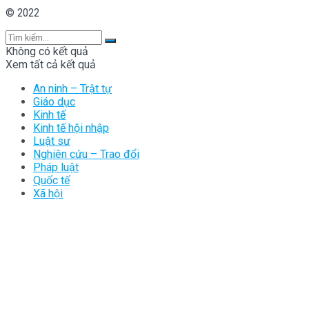
© 2022
Không có kết quả
Xem tất cả kết quả
An ninh – Trật tự
Giáo dục
Kinh tế
Kinh tế hội nhập
Luật sư
Nghiên cứu – Trao đổi
Pháp luật
Quốc tế
Xã hội