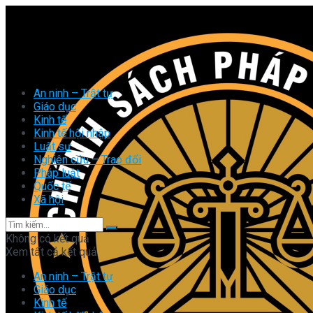
An ninh – Trật tự
Giáo dục
Kinh tế
Kinh tế hội nhập
Luật sư
Nghiên cứu – Trao đổi
Pháp luật
Quốc tế
Xã hội
Không có kết quả
Xem tất cả kết quả
An ninh – Trật tự
Giáo dục
Kinh tế