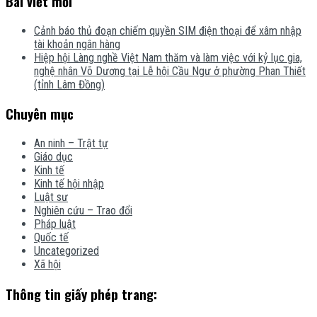
Bài viết mới
Cảnh báo thủ đoạn chiếm quyền SIM điện thoại để xâm nhập
tài khoản ngân hàng
Hiệp hội Làng nghề Việt Nam thăm và làm việc với kỷ lục gia,
nghệ nhân Võ Dương tại Lễ hội Cầu Ngư ở phường Phan Thiết
(tỉnh Lâm Đồng)
Chuyên mục
An ninh – Trật tự
Giáo dục
Kinh tế
Kinh tế hội nhập
Luật sư
Nghiên cứu – Trao đổi
Pháp luật
Quốc tế
Uncategorized
Xã hội
Thông tin giấy phép trang: