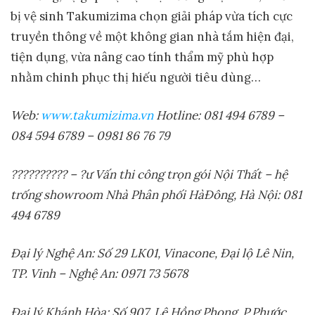
bị vệ sinh Takumizima chọn giải pháp
vừa tích cực
truyền thông về một không gian nhà tắm hiện đại,
tiện dụng, vừa nâng cao tính thẩm
mỹ
phù hợp
nhằm chinh phục thị hiếu người tiêu dùng…
Web:
www.takumizima.vn
Hotline: 081 494 6789 –
084 594 6789 – 0981 86 76 79
??????????
–
?
ư Vấn thi công trọn gói Nội Thất – hệ
trống showroom Nhà Phân phối Hà
Đông
,
Hà Nội
:
081
494 6789
Đại lý Nghệ An:
S
ố 29 LK01
,
Vinacone
,
Đại lộ
L
ê Nin
,
TP
.
Vinh – Nghệ
A
n
:
0971 73 5678
Đại lý Khánh Hòa:
S
ố 907
,
Lê Hồng Phong, P.Phước