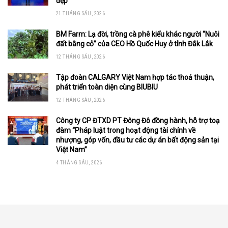
đẹp
21 THÁNG SÁU, 2026
BM Farm: Lạ đời, trồng cà phê kiểu khác người “Nuôi
đất bằng cỏ” của CEO Hồ Quốc Huy ở tỉnh Đắk Lắk
12 THÁNG SÁU, 2026
Tập đoàn CALGARY Việt Nam hợp tác thoả thuận,
phát triển toàn diện cùng BIUBIU
12 THÁNG SÁU, 2026
Công ty CP ĐTXD PT Đông Đô đồng hành, hỗ trợ toạ
đàm “Pháp luật trong hoạt động tài chính về
nhượng, góp vốn, đầu tư các dự án bất động sản tại
Việt Nam”
4 THÁNG SÁU, 2026