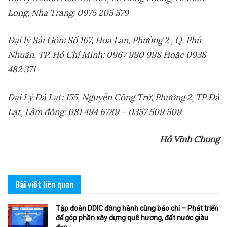
Long, Nha Trang
:
0975 205 579
Đại lý Sài Gòn:
S
ố 167
,
Hoa Lan, Phường 2 , Q. Phú
Nhuận, TP
.
Hồ Chí Minh
:
0967 990 998 Hoặc 0938
482 371
Đại Lý Đà Lạt: 155
,
Nguyễn Công Trứ
,
Phường 2
,
TP Đà
Lạt
,
Lâm đồng
:
081 494 6789 – 0357 509 509
Hồ Vĩnh Chung
Bài viết
liên quan
Tập đoàn DDIC đồng hành cùng báo chí – Phát triển
để góp phần xây dựng quê hương, đất nước giàu