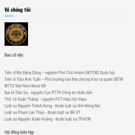
Về chúng tôi:
Ban cố vấn:
Tiến sĩ Bùi Đặng Dũng – nguyên Phó Chủ nhiệm UBTCNS Quốc hội
Tiến sĩ Trần Anh Tuấn – Phó trưởng ban Ban phong trào cơ quan UBTW
MTTQ Việt Nam khoá VIII
Đại tá Trần Sự - nguyên Cục PTTH Công an nhân dân
ThS. Lê Xuân Thăng – nguyên PCT Hiệp hội Vapa
Luật sư Nguyễn Thành Hưng - Đoàn luật sư tỉnh Đồng Nai
Luật sư Phạm Lan Thảo - Đoàn luật sư BR-VT
Luật sư Nguyễn Xuân Hoàng - Đoàn luật sư TP.HCM
Hội đồng biên tập: