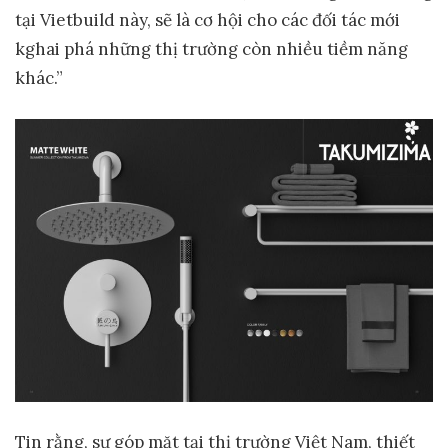
tại Vietbuild này, sẽ là cơ hội cho các đối tác mới
kghai phá những thị trường còn nhiều tiềm năng
khác.”
Tin rằng, sự góp mặt tại thị trường Việt Nam, thiết