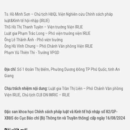
Ts. Hồ Minh Sơn – Chủ tịch HĐQL Viện Nghiên cứu Chính sách pháp
luật&Kinh tế hội nhập (IRLIE)
ThS Hồ Thị Thanh Tuyền – Viện trưởng Viện IRLIE
Luật gia Phạm Trắc Long – Phó viện trưởng viện IRLIE
Ông Lê Thành Ánh - Phó viện trưởng
Ông Hồ Vĩnh Chung – Phó Chánh Văn phòng Viện IRLIE
Phạm Vũ Thiên Thi - Trưởng VPGD
Địa chỉ
: Số 1 Đoàn Thị Điểm, Phường Dương Đông TP Phú Quốc, tinh An
Giang
Chịu trách nhiệm nội dung:
Luật gia Trần Thị Liên – Phó Chánh Văn phòng
Viện IRLIE, Chủ tịch CLB DN IMRIC – IRLIE
Đặc san khoa học Chính sách pháp luật và Kinh tế hội nhập số 82/GP-
XBĐS do Cục Báo chí (Bộ Thông tin và Truyền thông) cấp ngày 16/08/2024