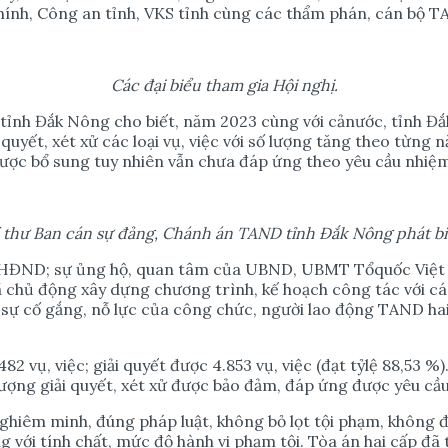
chính, Công an tỉnh, VKS tỉnh cùng các thẩm phán, cán bộ 
Các đ
ạ
i bi
ể
u tham gia H
ộ
i ngh
ị
.
tỉnh Đắk Nông cho biết, năm 2023 cùng với cảnước, tỉnh Đắk
 quyết, xét xử các loại vụ, việc với số lượng tăng theo từng
ược bổ sung tuy nhiên vẫn chưa đáp ứng theo yêu cầu nhiệm
í th
ư
Ban cán s
ự
đ
ả
ng, Chánh án TAND t
ỉ
nh Đ
ắ
k Nông phát bi
 HĐND; sự ủng hộ, quan tâm của UBND, UBMT Tổquốc Việt Na
chủ động xây dựng chương trình, kế hoạch công tác với các 
à sự cố gắng, nỗ lực của công chức, người lao động TAND ha
ụ, việc; giải quyết được 4.853 vụ, việc (đạt tỷlệ 88,53 %). S
ất lượng giải quyết, xét xử được bảo đảm, đáp ứng được yêu 
nghiêm minh, đúng pháp luật, không bỏ lọt tội phạm, không 
với tính chất, mức độ hành vi phạm tội. Tòa án hai cấp đã th