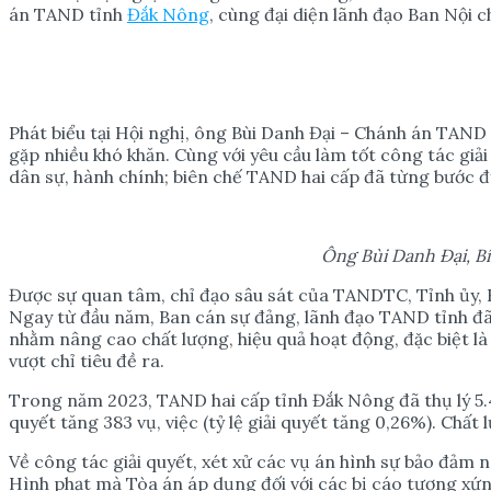
án TAND tỉnh
Đắk Nông
, cùng đại diện lãnh đạo Ban Nội 
Phát biểu tại Hội nghị, ông Bùi Danh Đại – Chánh án TAND 
gặp nhiều khó khăn. Cùng với yêu cầu làm tốt công tác giải
dân sự, hành chính; biên chế TAND hai cấp đã từng bước đ
Ông Bùi Danh Đ
ạ
i, B
Được sự quan tâm, chỉ đạo sâu sát của TANDTC, Tỉnh ủy,
Ngay từ đầu năm, Ban cán sự đảng, lãnh đạo TAND tỉnh đã 
nhằm nâng cao chất lượng, hiệu quả hoạt động, đặc biệt l
vượt chỉ tiêu đề ra.
Trong năm 2023, TAND hai cấp tỉnh Đắk Nông đã thụ lý 5.482 v
quyết tăng 383 vụ, việc (tỷ lệ giải quyết tăng 0,26%). Ch
Về công tác giải quyết, xét xử các vụ án hình sự bảo đảm 
Hình phạt mà Tòa án áp dụng đối với các bị cáo tương xứng 