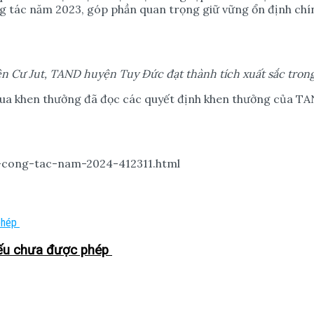
 tác năm 2023, góp phần quan trọng giữ vững ổn định chính 
ệ
n C
ư
Jut, TAND huy
ệ
n Tuy Đ
ứ
c đ
ạ
t thành tích xu
ấ
t s
ắ
c tron
i đua khen thưởng đã đọc các quyết định khen thưởng của T
i-cong-tac-nam-2024-412311.html
nếu chưa được phép