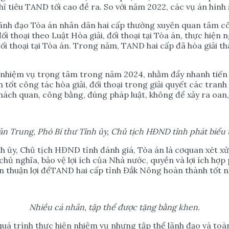
chỉ tiêu TAND tối cao đề ra. So với năm 2022, các vụ án hình
n, Lãnh đạo Tòa án nhân dân hai cấp thường xuyên quan tâm c
đối thoại theo Luật Hòa giải, đối thoại tại Tòa án, thực h
thoại tại Tòa án. Trong năm, TAND hai cấp đã hòa giải thành
ệm vụ trọng tâm trong năm 2024, nhằm đẩy nhanh tiến độ, 
tốt công tác hòa giải, đối thoại trong giải quyết các tranh 
ch quan, công bằng, đúng pháp luật, không để xảy ra oan, s
ăn Trung, Phó Bí th
ư
T
ỉ
nh
ủ
y, Ch
ủ
t
ị
ch HĐND t
ỉ
nh phát bi
ể
u 
nh ủy, Chủ tịch HĐND tỉnh đánh giá, Tòa án là cơquan xét xử
hủ nghĩa, bảo vệ lợi ích của Nhà nước, quyền và lợi ích hợp 
n thuận lợi đểTAND hai cấp tỉnh Đắk Nông hoàn thành tốt n
Nhi
ề
u cá nhân, t
ậ
p th
ể
đ
ượ
c t
ặ
ng b
ằ
ng khen.
uá trình thực hiện nhiệm vụ nhưng tập thể lãnh đạo và toà