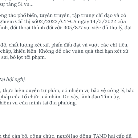
 sự tăng 51 vụ…
ông tác phổ biến, tuyên truyền, tập trung chỉ đạo và có
iện nghiêm Chỉ thị số02/2022/CT-CA ngày 14/3/2022 của
, đối thoại thành đối với: 305/877 vụ, việc đã thụ lý, đạt
chất lượng xét xử, phấn đấu đạt và vượt các chỉ tiêu,
chấp, khiếu kiện. Không để các vụán quá thời hạn xét xử
ai, bỏ lọt tội phạm.
t
ạ
i h
ộ
i ngh
ị
.
, thực hiện quyền tư pháp, có nhiệm vụ bảo vệ công lý, bảo
pháp của tổ chức, cá nhân. Do vậy, lãnh đạo Tỉnh ủy,
hiệm vụ của mình tại địa phương.
n thể cán bộ, công chức, người lao động TAND hai cấp đã