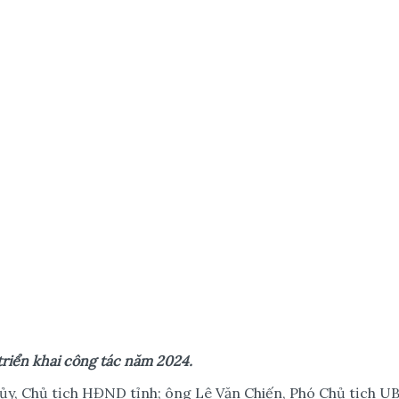
ri
ể
n khai công tác năm 2024.
ủy, Chủ tịch HĐND tỉnh; ông Lê Văn Chiến, Phó Chủ tịch UB