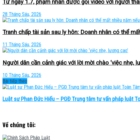
Từ ngày 1.7, phạm nhân được gọi video với người thâ
28 Tháng Sáu, 2026
Tranh chấp tài sản sau ly hôn: Doanh nhân có thể mất
11 Tháng Sáu, 2026
Người dân cần cảnh giác với lời mời chào ‘việc nhẹ, l
10 Tháng Sáu, 2026
Bài tiếp theo
Luật sư Phan Đức Hiếu – PGĐ Trung tâm tư vấn pháp luật To
Về chúng tôi: