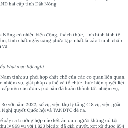
TAND hai cấp tỉnh Đắk Nông
 Nông có nhiều biến động, thách thức, tình hình kinh tế
 năm, tính chất ngày càng phức tạp, nhất là các tranh chấp
 vụ.
ể
u khai m
ạ
c h
ộ
i ngh
ị
.
m tỉnh; sự phối hợp chặt chẽ của các cơ quan liên quan.
nhiệm vụ, giải pháp cụthể và tổ chức thực hiện quyết liệt
i cấp nên các đơn vị cơ bản đã hoàn thành tốt nhiệm vụ,
o với năm 2022, số vụ, việc thụ lý tăng 418 vụ, việc; giải
cầu Nghị quyết Quốc hội và TANDTC đề ra.
để xảy ra trường hợp nào kết án oan người không có tội.
ụ lý 868 vụ với 1.823 bịcáo; đã giải quyết, xét xử được 854