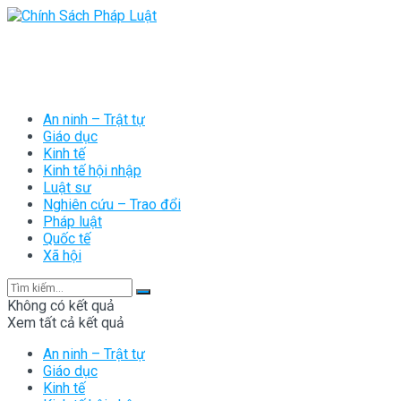
An ninh – Trật tự
Giáo dục
Kinh tế
Kinh tế hội nhập
Luật sư
Nghiên cứu – Trao đổi
Pháp luật
Quốc tế
Xã hội
Không có kết quả
Xem tất cả kết quả
An ninh – Trật tự
Giáo dục
Kinh tế