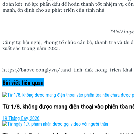
đoàn kết, nỗ lực phấn đấu để hoàn thành tốt nhiệm vụ công
mạnh, ổn định cho sự phát triển của tỉnh nhà.
TAND huy
Cũng tại hội nghị, Phòng tổ chức cán bộ, thanh tra và th
xuất sắc trong năm 2023.
https://baove.congly.vn/tand-tinh-dak-nong-trien-kha
Bài viết
liên quan
Từ 1/8, không được mang điện thoại vào phiên tòa 
19 Tháng Bảy, 2026