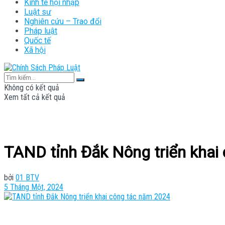
Kinh tế hội nhập
Luật sư
Nghiên cứu – Trao đổi
Pháp luật
Quốc tế
Xã hội
Không có kết quả
Xem tất cả kết quả
TAND tỉnh Đắk Nông triển khai
bởi
01 BTV
5 Tháng Một, 2024