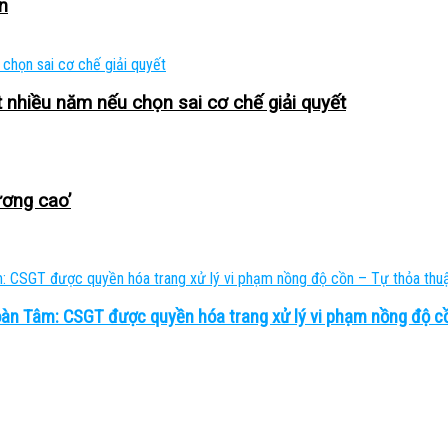
n
 nhiều năm nếu chọn sai cơ chế giải quyết
ương cao’
àn Tâm: CSGT được quyền hóa trang xử lý vi phạm nồng độ cồ