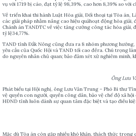
vụ với 1719 bị cáo, đạt tỷ lệ 98,39%, cao hơn 8,39% so với 
Về triển khai thi hành Luật Hòa giải, Đối thoại tại Tòa á
các giải pháp nhằm nâng cao hiệu quảhoạt động hòa giải, 
Chánh án TANDTC về việc tăng cường công tác hòa giải, đối 
tỷ lệ34,77%.
TAND tỉnh Đắk Nông cũng đưa ra 8 nhóm phương hướng, nhi
yêu cầu của Quốc Hội và TAND tối cao đềra. Chú trọng làm 
do nguyên nhân chủ quan; bảo đảm xét xử nghiêm minh, khá
Ông L
ư
u V
Phát biểu tại Hội nghị, ông Lưu Văn Trung – Phó Bí thư Tỉ
vệ quyền con người, quyền công dân, bảo vệ chế độ xã hội c
HĐND tỉnh luôn dành sự quan tâm đặc biệt và tạo điều kiệ
Mặc dù Tòa án còn gặp nhiều khó khăn, thách thức trong q