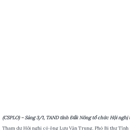
(CSPLO) – Sáng 3/1, TAND t
ỉ
nh Đ
ắ
k Nông t
ổ
ch
ứ
c H
ộ
i ngh
ị
t
Tham dự Hội nghị có ông Lưu Văn Trung, Phó Bí thư Tỉnh 