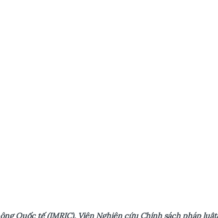
ông Quốc tế (IMRIC), Viện Nghiên cứu Chính sách pháp luật&K