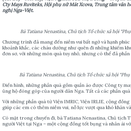
Cty Mays Ruviteks, Hội phụ nữ Mát Xcova, Trung tâm văn hoá
nghị Nga-Việt.
B
à Tatiana Nenastina, Chủ tịch Tổ chức xã hội “Ph
Chương trình đã mang đến niềm vui bất ngờ và hạnh phúc c
khoảnh khắc, các cháu dường như quên đi những khiếm khuyế
đơn sơ, với những món quà tuy nhỏ, nhưng có thể đã phần
B
à Tatiana Nenastina, Chủ tịch Tổ chức xã hội “Ph
Điển hình, những phần quà gồm quần áo được Công ty may
ủng hộ đóng góp của người dân Nga. Tất cả các phần quà
Với những phần quà từ Viện IMRIC, Viện IRLIE, cộng đồng
giúp các em có thêm niềm vui, nỗ lực vượt qua khó khăn v
Có mặt trong chuyến đi, bà Tatiana Nenastina, Chủ tịch Tổ
người Việt tại Nga – một cộng đồng tốt bụng và nhân ái vớ