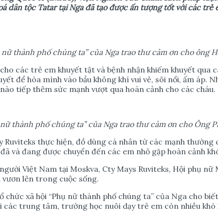
 dân tộc Tatar tại Nga đã tạo được ấn tượng tốt với các trẻ 
ụ nữ thành phố chúng ta” của Nga
trao thư cảm ơn cho ông H
ho các trẻ em khuyết tật và bệnh nhận khiếm khuyết qua các
t để hòa mình vào bầu không khí vui vẻ, sôi nổi, ấm áp. Nh
 nào tiếp thêm sức mạnh vượt qua hoàn cảnh cho các cháu.
ụ nữ thành phố chúng ta” của Nga
trao thư cảm ơn cho Ông P
 Ruviteks thực hiện, đồ dùng cá nhân từ các mạnh thường 
 đã và đang được chuyển đến các em nhỏ gặp hoàn cảnh khó
 người Việt Nam tại Moskva, Cty Mays Ruviteks, Hội phụ nữ
à vươn lên trong cuộc sống.
 chức xã hội “Phụ nữ thành phố chúng ta” của Nga cho biết, 
i các trung tâm, trường học nuôi dạy trẻ em còn nhiều khó 