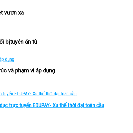
ệt vươn xa
i bịtuyên án tù
úc và phạm vi áp dụng
dục trực tuyến EDUPAY- Xu thế thời đại toàn cầu