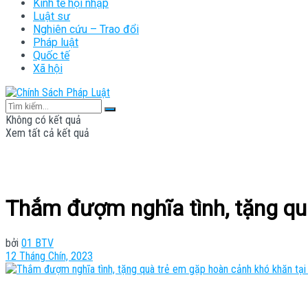
Kinh tế hội nhập
Luật sư
Nghiên cứu – Trao đổi
Pháp luật
Quốc tế
Xã hội
Không có kết quả
Xem tất cả kết quả
Thắm đượm nghĩa tình, tặng qu
bởi
01 BTV
12 Tháng Chín, 2023