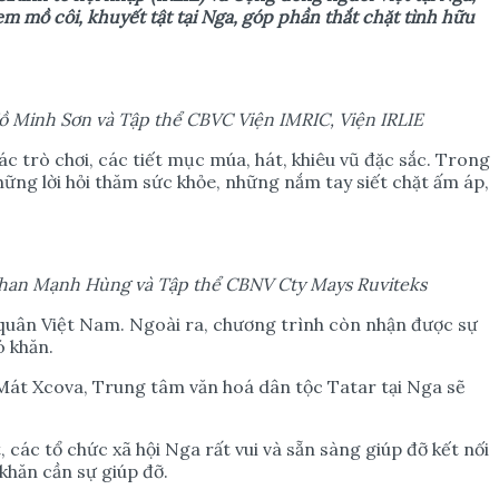
em mồ côi, khuyết tật tại Nga, góp phần thắt chặt tình hữu
ồ Minh Sơn và Tập thể CBVC Viện IMRIC, Viện IRLIE
 trò chơi, các tiết mục múa, hát, khiêu vũ đặc sắc. Trong
ững lời hỏi thăm sức khỏe, những nắm tay siết chặt ấm áp,
han Mạnh Hùng và Tập thể CBNV Cty Mays Ruviteks
quân Việt Nam. Ngoài ra, chương trình còn nhận được sự
 khăn.
 Mát Xcova, Trung tâm văn hoá dân tộc Tatar tại Nga sẽ
các tổ chức xã hội Nga rất vui và sẵn sàng giúp đỡ kết nối
khăn cần sự giúp đỡ.