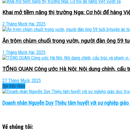
Khai mở tiềm năng thị trường Nga: Cơ hội để hàng Vi
2 Tháng Mười Hai, 2025
Ăn trộm chùm chuối trong vườn, người đàn ông 59 tuổ
1 Tháng Mười Hai, 2025
TỔNG QUAN Công ước Hà Nội: Nội dung chính, cấu tr
27 Tháng Mười, 2025
Bài tiếp theo
Doanh nhân Nguyễn Duy Thiệu tâm huyết với sự nghiệp giáo 
Về chúng tôi: