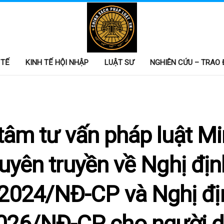
 TẾ
KINH TẾ HỘI NHẬP
LUẬT SƯ
NGHIÊN CỨU – TRAO 
tâm tư vấn pháp luật M
tuyên truyền về Nghị địn
2024/NĐ-CP và Nghị đị
026/NĐ-CP cho người d