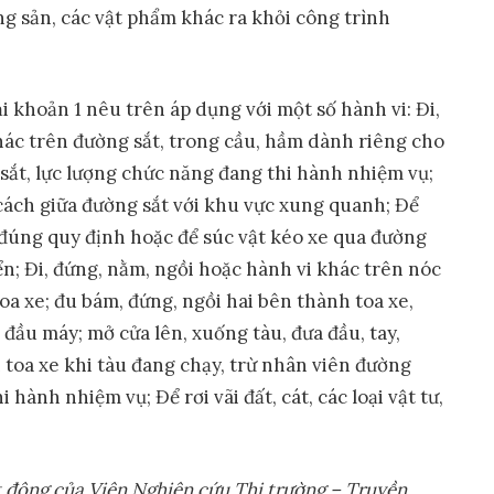
ng sản, các vật phẩm khác ra khỏi công trình
i khoản 1 nêu trên áp dụng với một số hành vi: Đi,
hác trên đường sắt, trong cầu, hầm dành riêng cho
sắt, lực lượng chức năng đang thi hành nhiệm vụ;
cách giữa đường sắt với khu vực xung quanh; Để
 đúng quy định hoặc để súc vật kéo xe qua đường
n; Đi, đứng, nằm, ngồi hoặc hành vi khác trên nóc
oa xe; đu bám, đứng, ngồi hai bên thành toa xe,
, đầu máy; mở cửa lên, xuống tàu, đưa đầu, tay,
 toa xe khi tàu đang chạy, trừ nhân viên đường
 hành nhiệm vụ; Để rơi vãi đất, cát, các loại vật tư,
ạt động của Viện Nghiên cứu Thị trường – Truyền