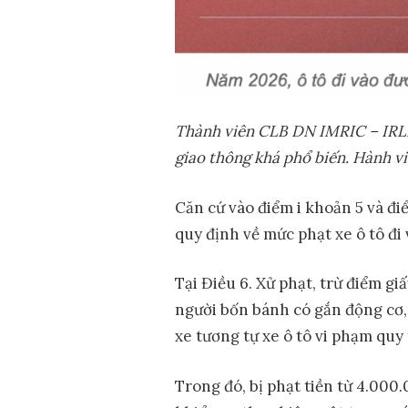
Thành
viên CLB DN IMRIC – IRLI
giao thông khá phổ biến.
H
ành vi
Căn cứ vào điểm i khoản 5 và 
quy định về mức phạt xe ô tô đi
Tại Điều 6. Xử phạt, trừ điểm gi
người bốn bánh có gắn động cơ,
xe tương tự xe ô tô vi phạm qu
Trong đó, bị phạt tiền từ 4.000