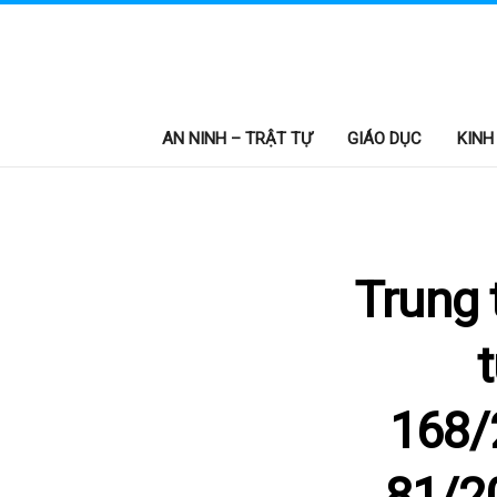
AN NINH – TRẬT TỰ
GIÁO DỤC
KINH
Trung 
168/
81/2