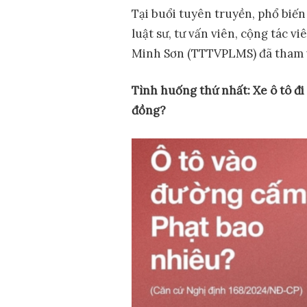
Tại buổi tuyên truyền, phổ biến 
luật sư, tư vấn viên, cộng tác v
Minh Sơn (TTTVPLMS) đã tham v
Tình
huống thứ nhất: X
e ô tô đ
đồng
?