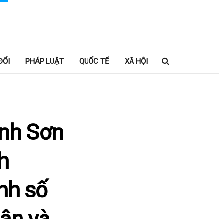
ĐỔI
PHÁP LUẬT
QUỐC TẾ
XÃ HỘI
inh Sơn
h
nh số
ân và