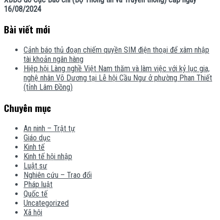
16/08/2024
Bài viết mới
Cảnh báo thủ đoạn chiếm quyền SIM điện thoại để xâm nhập
tài khoản ngân hàng
Hiệp hội Làng nghề Việt Nam thăm và làm việc với kỷ lục gia,
nghệ nhân Võ Dương tại Lễ hội Cầu Ngư ở phường Phan Thiết
(tỉnh Lâm Đồng)
Chuyên mục
An ninh – Trật tự
Giáo dục
Kinh tế
Kinh tế hội nhập
Luật sư
Nghiên cứu – Trao đổi
Pháp luật
Quốc tế
Uncategorized
Xã hội