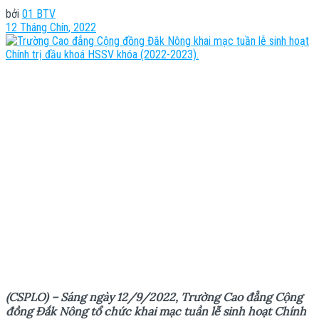
bởi
01 BTV
12 Tháng Chín, 2022
(CSPLO) – Sáng ngày 12/9/2022, Trường Cao
đ
ẳng Cộng
đ
ồng Đắk Nông tổ
chức k
hai mạc tuần lễ sinh hoạt Chính