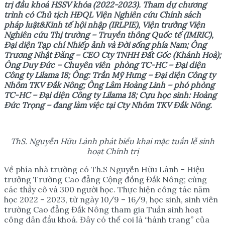
trị đầu khoá HSSV khóa (2022-2023)
. Tham dự chương
trình có Chủ tịch HĐQL Viện Nghiên cứu Chính sách
pháp luật&Kinh tế hội nhập (IRLPIE),
Viện trưởng Viện
Nghiên
cứu Thị trường – Truyền thông Quốc tế (
IMRIC
),
Đại diện Tạp chí Nhiếp ảnh và Đời sống phía Nam; Ông
Trương Nhật Đăng – CEO Cty TNHH Đất Gốc (Khánh Hoà);
Ông Duy Đức – Chuyên viên phòng TC-HC – Đại diện
Công ty Lilama 18; Ông: Trần Mỹ Hưng – Đại diện Công ty
Nhôm TKV Đắk Nông
;
Ông Lâm Hoàng Linh – phó phòng
TC-HC
– Đại diện Công ty Lilama 18; Cựu học sinh: Hoàng
Đức Trọng – đang làm việc tại Cty Nhôm TKV Đắk Nông
.
ThS. Nguyễn Hữu Lành phát biểu khai mặc tuần lễ sinh
hoạt Chính trị
Về phía nhà trường có Th.S Nguyễn Hữu Lành – Hiệu
trưởng Trường Cao đẳng Cộng đồng Đắk Nông; cùng
các thầy cô và 300 người học. Thực hiện công tác năm
học 2022 – 2023, từ ngày 10/9 – 16/9, học sinh, sinh viên
trường Cao đẳng Đắk Nông tham gia Tuần sinh hoạt
công dân đầu khoá. Đây có thể coi là “hành trang” của