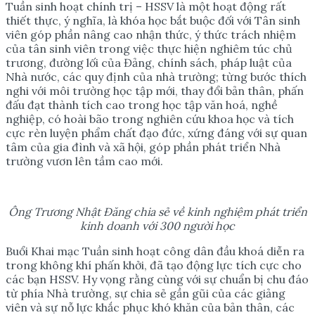
Tuần sinh hoạt chính trị – HSSV là một hoạt động rất
thiết thực, ý nghĩa, là khóa học bắt buộc đối với Tân sinh
viên góp phần nâng cao nhận thức, ý thức trách nhiệm
của tân sinh viên trong việc thực hiện nghiêm túc chủ
trương, đường lối của Đảng, chính sách, pháp luật của
Nhà nước, các quy định của nhà trường; từng bước thích
nghi với môi trường học tập mới, thay đổi bản thân, phấn
đấu đạt thành tích cao trong học tập văn hoá, nghề
nghiệp, có hoài bão trong nghiên cứu khoa học và tích
cực rèn luyện phẩm chất đạo đức, xứng đáng với sự quan
tâm của gia đình và xã hội, góp phần phát triển Nhà
trường vươn lên tầm cao mới.
Ông Trương Nhật Đăng chia sẻ về kinh nghiệm phát triển
kinh doanh với 300 người học
Buổi Khai mạc Tuần sinh hoạt công dân đầu khoá diễn ra
trong không khí phấn khởi, đã tạo động lực tích cực cho
các bạn HSSV. Hy vọng rằng cùng với sự chuẩn bị chu đáo
từ phía Nhà trường, sự chia sẻ gần gũi của các giảng
viên và sự nỗ lực khắc phục khó khăn của bản thân, các