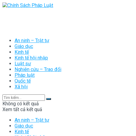
An ninh – Trật tự
Giáo dục
Kinh tế
Kinh tế hội nhập
Luật sư
Nghiên cứu – Trao đổi
Pháp luật
Quốc tế
Xã hội
Không có kết quả
Xem tất cả kết quả
An ninh – Trật tự
Giáo dục
Kinh tế