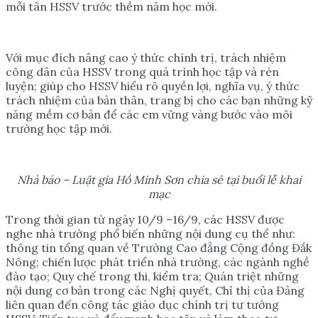
mỗi tân HSSV trước thềm năm học mới.
Với mục đích nâng cao ý thức chính trị, trách nhiệm
công dân của HSSV trong quá trình học tập và rèn
luyện; giúp cho HSSV hiểu rõ quyền lợi, nghĩa vụ, ý thức
trách nhiệm của bản thân, trang bị cho các bạn những kỹ
năng mềm cơ bản để các em vững vàng bước vào môi
trường học tập mới.
Nhà báo – Luật gia Hồ Minh Sơn chia sẻ tại buổi lễ khai
mạc
Trong thời gian từ ngày 10/9 –16/9, các HSSV được
nghe nhà trường phổ biến những nội dung cụ thể như:
thông tin tổng quan về Trường Cao đẳng Cộng đồng Đắk
Nông; chiến lược phát triển nhà trường, các ngành nghề
đào tạo; Quy chế trong thi, kiểm tra; Quán triệt những
nội dung cơ bản trong các Nghị quyết, Chỉ thị của Đảng
liên quan đến công tác giáo dục chính trị tư tưởng