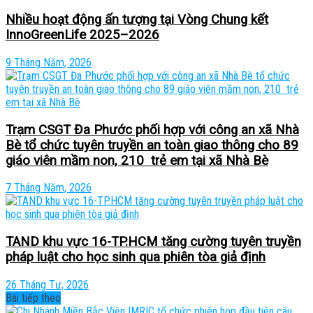
Nhiều hoạt động ấn tượng tại Vòng Chung kết
InnoGreenLife 2025–2026
9 Tháng Năm, 2026
Trạm CSGT Đa Phước phối hợp với công an xã Nhà
Bè tổ chức tuyên truyền an toàn giao thông cho 89
giáo viên mầm non, 210 trẻ em tại xã Nhà Bè
7 Tháng Năm, 2026
TAND khu vực 16-TP.HCM tăng cường tuyên truyền
pháp luật cho học sinh qua phiên tòa giả định
26 Tháng Tư, 2026
Bài tiếp theo