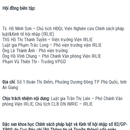
Hội đồng biên tập:
Ts. Hồ Minh Sơn – Chủ tịch HĐQL Viện Nghiên cứu Chính sách pháp
luật&Kinh tế hội nhập (IRLIE)
ThS Hồ Thị Thanh Tuyền – Viện trưởng Viện IRLIE
Luật gia Phạm Trắc Long – Phó viện trưởng viện IRLIE
Ông Lê Thành Ánh - Phó viện trưởng
Ông Hồ Vĩnh Chung – Phó Chánh Văn phòng Viện IRLIE
Phạm Vũ Thiên Thi - Trưởng VPGD
Địa chỉ
: Số 1 Đoàn Thị Điểm, Phường Dương Đông TP Phú Quốc, tinh
An Giang
Chịu trách nhiệm nội dung:
Luật gia Trần Thị Liên – Phó Chánh Văn
phòng Viện IRLIE, Chủ tịch CLB DN IMRIC – IRLIE
Đặc san khoa học Chính sách pháp luật và Kinh tế hội nhập số 82/GP-
XBĐS do Cục Báo chí (Bộ Thông tin và Truyền thông) cấp ngày