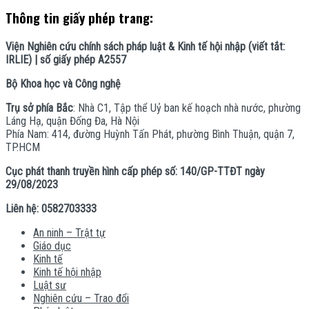
Thông tin giấy phép trang:
Viện Nghiên cứu chính sách pháp luật & Kinh tế hội nhập (viết tắt:
IRLIE) | số giấy phép A2557
Bộ Khoa học và Công nghệ
Trụ sở phía Bắc
: Nhà C1, Tập thể Uỷ ban kế hoạch nhà nước, phường
Láng Hạ, quận Đống Đa, Hà Nội
Phía Nam: 414, đường Huỳnh Tấn Phát, phường Bình Thuận, quận 7,
TP.HCM
Cục phát thanh truyền hình cấp phép số: 140/GP-TTĐT ngày
29/08/2023
Liên hệ: 0582703333
An ninh – Trật tự
Giáo dục
Kinh tế
Kinh tế hội nhập
Luật sư
Nghiên cứu – Trao đổi