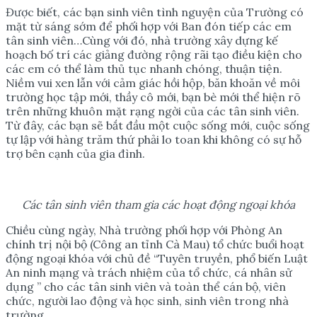
Được biết, các bạn sinh viên tình nguyện của Trường có
mặt từ sáng sớm để phối hợp với Ban đón tiếp các em
tân sinh viên…Cùng với đó, nhà trường xây dựng kế
hoạch bố trí các giảng đường rộng rãi tạo điều kiện cho
các em có thể làm thủ tục nhanh chóng, thuận tiện.
Niềm vui xen lẫn với cảm giác hồi hộp, băn khoăn về môi
trường học tập mới, thầy cô mới, bạn bè mới thể hiện rõ
trên những khuôn mặt rạng ngời của các tân sinh viên.
Từ đây, các bạn sẽ bắt đầu một cuộc sống mới, cuộc sống
tự lập với hàng trăm thứ phải lo toan khi không có sự hỗ
trợ bên cạnh của gia đình.
C
ác tân sinh viên tham gia các hoạt động ngoại khóa
Chiều cùng ngày, Nhà trường phối hợp với Phòng An
chính trị nội bộ (Công an tỉnh Cà Mau) tổ chức buổi hoạt
động ngoại khóa với chủ đề “Tuyên truyền, phổ biến Luật
An ninh mạng và trách nhiệm của tổ chức, cá nhân sử
dụng ” cho các tân sinh viên và toàn thể cán bộ, viên
chức, người lao động và học sinh, sinh viên trong nhà
trường.