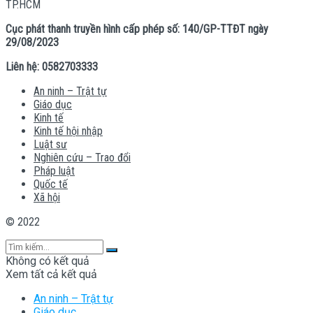
TP.HCM
Cục phát thanh truyền hình cấp phép số: 140/GP-TTĐT ngày
29/08/2023
Liên hệ: 0582703333
An ninh – Trật tự
Giáo dục
Kinh tế
Kinh tế hội nhập
Luật sư
Nghiên cứu – Trao đổi
Pháp luật
Quốc tế
Xã hội
© 2022
Không có kết quả
Xem tất cả kết quả
An ninh – Trật tự
Giáo dục