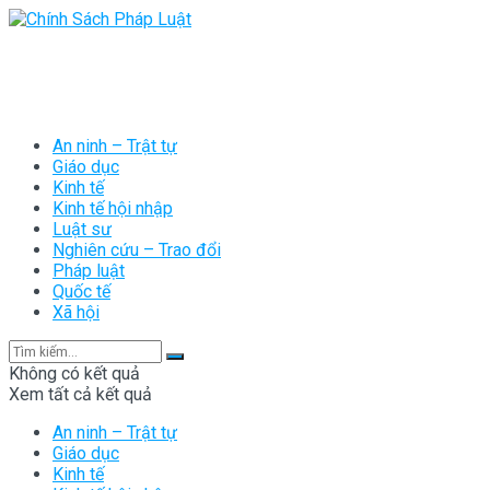
An ninh – Trật tự
Giáo dục
Kinh tế
Kinh tế hội nhập
Luật sư
Nghiên cứu – Trao đổi
Pháp luật
Quốc tế
Xã hội
Không có kết quả
Xem tất cả kết quả
An ninh – Trật tự
Giáo dục
Kinh tế