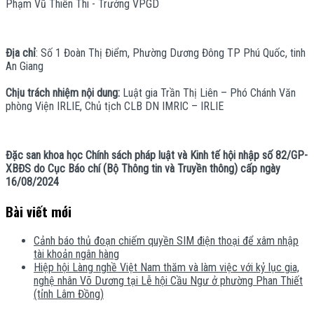
Phạm Vũ Thiên Thi - Trưởng VPGD
Địa chỉ
: Số 1 Đoàn Thị Điểm, Phường Dương Đông TP Phú Quốc, tinh
An Giang
Chịu trách nhiệm nội dung:
Luật gia Trần Thị Liên – Phó Chánh Văn
phòng Viện IRLIE, Chủ tịch CLB DN IMRIC – IRLIE
Đặc san khoa học Chính sách pháp luật và Kinh tế hội nhập số 82/GP-
XBĐS do Cục Báo chí (Bộ Thông tin và Truyền thông) cấp ngày
16/08/2024
Bài viết mới
Cảnh báo thủ đoạn chiếm quyền SIM điện thoại để xâm nhập
tài khoản ngân hàng
Hiệp hội Làng nghề Việt Nam thăm và làm việc với kỷ lục gia,
nghệ nhân Võ Dương tại Lễ hội Cầu Ngư ở phường Phan Thiết
(tỉnh Lâm Đồng)