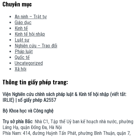
Chuyên mục
An ninh – Trật tự
Giáo dục
Kinh tế
Kinh tế hội nhập
Luật sư
Nghiên cứu – Trao đổi
Pháp luật
Quốc tế
Uncategorized
Xã hội
Thông tin giấy phép trang:
Viện Nghiên cứu chính sách pháp luật & Kinh tế hội nhập (viết tắt:
IRLIE) | số giấy phép A2557
Bộ Khoa học và Công nghệ
Trụ sở phía Bắc
: Nhà C1, Tập thể Uỷ ban kế hoạch nhà nước, phường
Láng Hạ, quận Đống Đa, Hà Nội
Phía Nam: 414, đường Huỳnh Tấn Phát, phường Bình Thuận, quận 7,