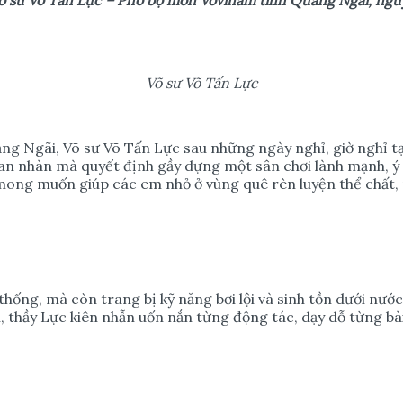
Võ sư Võ Tấn Lực
ng Ngãi, Võ sư Võ Tấn Lực sau những ngày nghỉ, giờ nghỉ tạ
g an nhàn mà quyết định gầy dựng một sân chơi lành mạnh, ý
mong muốn giúp các em nhỏ ở vùng quê rèn luyện thể chất, nâ
 thống, mà còn trang bị kỹ năng bơi lội và sinh tồn dưới nư
 thầy Lực kiên nhẫn uốn nắn từng động tác, dạy dỗ từng bà