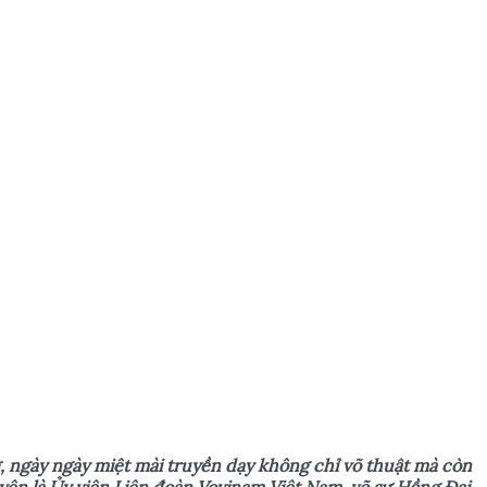
, ngày ngày miệt mài truyền dạy không chỉ võ thuật mà còn
yên là Ủy viên Liên đoàn Vovinam Việt Nam, võ sư Hồng Đai