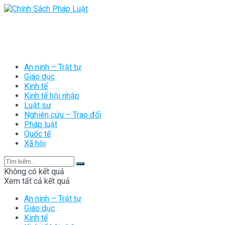
An ninh – Trật tự
Giáo dục
Kinh tế
Kinh tế hội nhập
Luật sư
Nghiên cứu – Trao đổi
Pháp luật
Quốc tế
Xã hội
Không có kết quả
Xem tất cả kết quả
An ninh – Trật tự
Giáo dục
Kinh tế