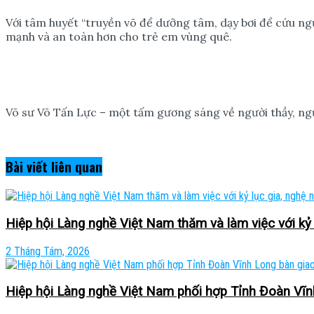
Với tâm huyết “truyền võ để dưỡng tâm, dạy bơi để cứu ng
mạnh và an toàn hơn cho trẻ em vùng quê.
Võ sư Võ Tấn Lực – một tấm gương sáng về người thầy, ngườ
Bài viết
liên quan
Hiệp hội Làng nghề Việt Nam thăm và làm việc với kỷ
2 Tháng Tám, 2026
Hiệp hội Làng nghề Việt Nam phối hợp Tỉnh Đoàn Vĩnh