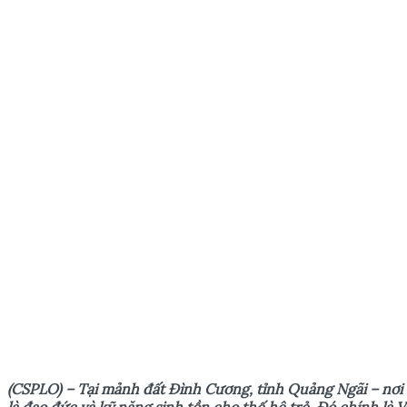
(CSPLO) – Tại mảnh đất Đình Cương, tỉnh Quảng Ngãi – nơi 
là đạo đức và kỹ năng sinh tồn cho thế hệ trẻ. Đó chính là