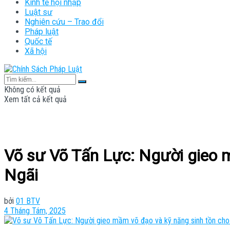
Kinh tế hội nhập
Luật sư
Nghiên cứu – Trao đổi
Pháp luật
Quốc tế
Xã hội
Không có kết quả
Xem tất cả kết quả
Võ sư Võ Tấn Lực: Người gieo 
Ngãi
bởi
01 BTV
4 Tháng Tám, 2025