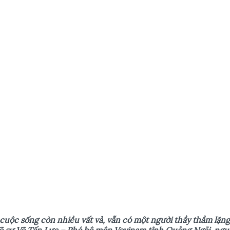
cuộc sống còn nhiều vất vả, vẫn có một người thầy thầm lặng
 Võ sư Võ Tấn Lực – Phó bộ môn Vovinam tỉnh Quảng Ngãi, ngu