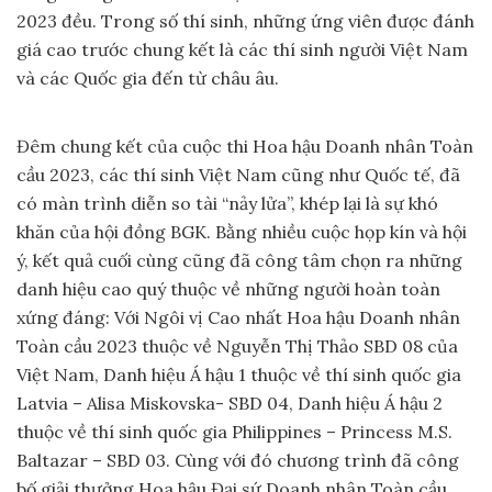
2023 đều. Trong số thí sinh, những ứng viên được đánh
giá cao trước chung kết là các thí sinh người Việt Nam
và các Quốc gia đến từ châu âu.
Đêm chung kết của cuộc thi Hoa hậu Doanh nhân Toàn
cầu 2023, các thí sinh Việt Nam cũng như Quốc tế, đã
có màn trình diễn so tài “nảy lửa”, khép lại là sự khó
khăn của hội đồng BGK. Bằng nhiều cuộc họp kín và hội
ý, kết quả cuối cùng cũng đã công tâm chọn ra những
danh hiệu cao quý thuộc về những người hoàn toàn
xứng đáng: Với Ngôi vị Cao nhất Hoa hậu Doanh nhân
Toàn cầu 2023 thuộc về Nguyễn Thị Thảo SBD 08 của
Việt Nam, Danh hiệu Á hậu 1 thuộc về thí sinh quốc gia
Latvia – Alisa Miskovska- SBD 04, Danh hiệu Á hậu 2
thuộc về thí sinh quốc gia Philippines – Princess M.S.
Baltazar – SBD 03. Cùng với đó chương trình đã công
bố giải thưởng Hoa hậu Đại sứ Doanh nhân Toàn cầu