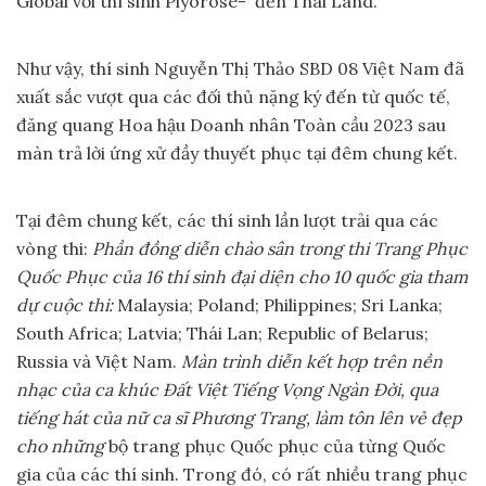
Global với thí sinh Piyorose- đến Thai Land.
Như vậy, thí sinh Nguyễn Thị Thảo SBD 08 Việt Nam đã
xuất sắc vượt qua các đối thủ nặng ký đến từ quốc tế,
đăng quang Hoa hậu Doanh nhân Toàn cầu 2023 sau
màn trả lời ứng xử đầy thuyết phục tại đêm chung kết.
Tại đêm chung kết, các thí sinh lần lượt trải qua các
vòng thi:
Phần đồng diễn chào sân trong thi
Trang Phục
Quốc Phục của 16 thí sinh đại diện cho 10 quốc gia tham
dự cuộc thi:
Malaysia; Poland; Philippines; Sri Lanka;
South Africa; Latvia; Thái Lan; Republic of Belarus;
Russia và Việt Nam.
Màn trình diễn kết hợp trên nền
nhạc của ca khúc
Đất
Việt Tiếng
Vọng Ngàn Đời, qua
tiếng hát của nữ ca sĩ Phương Trang
, làm tôn lên vẻ đẹp
cho những
bộ trang phục Quốc phục của từng Quốc
gia của các thí sinh. Trong đó, có rất nhiều trang phục