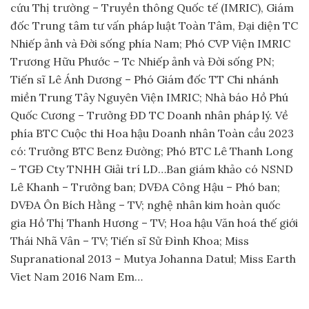
cứu Thị trường – Truyền thông Quốc tế (IMRIC), Giám
đốc Trung tâm tư vấn pháp luật Toàn Tâm, Đại diện TC
Nhiếp ảnh và Đời sống phía Nam; Phó CVP Viện IMRIC
Trương Hữu Phước – Tc Nhiếp ảnh và Đời sống PN;
Tiến sĩ Lê Ánh Dương – Phó Giám đốc TT Chi nhánh
miền Trung Tây Nguyên Viện IMRIC; Nhà báo Hồ Phú
Quốc Cương – Trưởng ĐD TC Doanh nhân pháp lý. Về
phía BTC Cuộc thi Hoa hậu Doanh nhân Toàn cầu 2023
có: Trưởng BTC Benz Đường; Phó BTC Lê Thanh Long
– TGĐ Cty TNHH Giải trí LD…Ban giám khảo có NSND
Lê Khanh – Trưởng ban; DVĐA Công Hậu – Phó ban;
DVĐA Ôn Bích Hằng – TV; nghệ nhân kim hoàn quốc
gia Hồ Thị Thanh Hương – TV; Hoa hậu Văn hoá thế giới
Thái Nhã Vân – TV; Tiến sĩ Sử Đình Khoa; Miss
Supranational 2013 – Mutya Johanna Datul; Miss Earth
Viet Nam 2016 Nam Em…