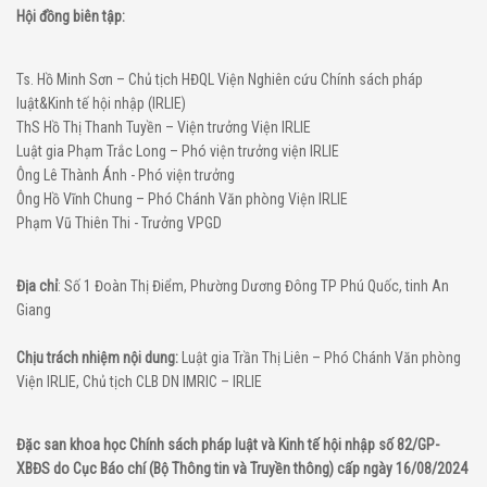
Hội đồng biên tập:
Ts. Hồ Minh Sơn – Chủ tịch HĐQL Viện Nghiên cứu Chính sách pháp
luật&Kinh tế hội nhập (IRLIE)
ThS Hồ Thị Thanh Tuyền – Viện trưởng Viện IRLIE
Luật gia Phạm Trắc Long – Phó viện trưởng viện IRLIE
Ông Lê Thành Ánh - Phó viện trưởng
Ông Hồ Vĩnh Chung – Phó Chánh Văn phòng Viện IRLIE
Phạm Vũ Thiên Thi - Trưởng VPGD
Địa chỉ
: Số 1 Đoàn Thị Điểm, Phường Dương Đông TP Phú Quốc, tinh An
Giang
Chịu trách nhiệm nội dung:
Luật gia Trần Thị Liên – Phó Chánh Văn phòng
Viện IRLIE, Chủ tịch CLB DN IMRIC – IRLIE
Đặc san khoa học Chính sách pháp luật và Kinh tế hội nhập số 82/GP-
XBĐS do Cục Báo chí (Bộ Thông tin và Truyền thông) cấp ngày 16/08/2024