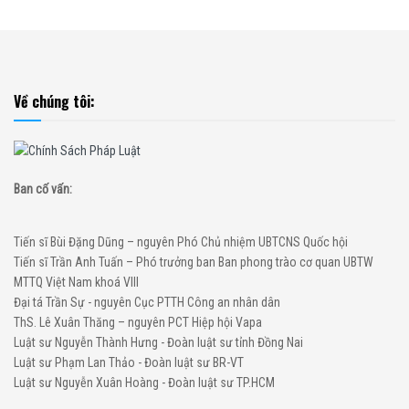
Về chúng tôi:
Ban cố vấn:
Tiến sĩ Bùi Đặng Dũng – nguyên Phó Chủ nhiệm UBTCNS Quốc hội
Tiến sĩ Trần Anh Tuấn – Phó trưởng ban Ban phong trào cơ quan UBTW
MTTQ Việt Nam khoá VIII
Đại tá Trần Sự - nguyên Cục PTTH Công an nhân dân
ThS. Lê Xuân Thăng – nguyên PCT Hiệp hội Vapa
Luật sư Nguyễn Thành Hưng - Đoàn luật sư tỉnh Đồng Nai
Luật sư Phạm Lan Thảo - Đoàn luật sư BR-VT
Luật sư Nguyễn Xuân Hoàng - Đoàn luật sư TP.HCM