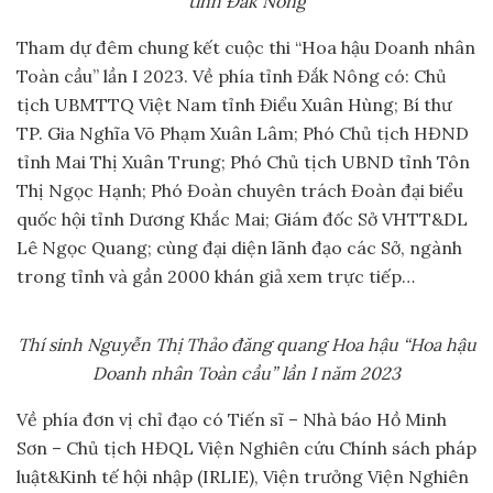
tỉnh Đắk Nông
Tham dự đêm chung kết cuộc thi “Hoa hậu Doanh nhân
Toàn cầu” lần I 2023. Về phía tỉnh Đắk Nông có: Chủ
tịch UBMTTQ Việt Nam tỉnh Điểu Xuân Hùng; Bí thư
TP. Gia Nghĩa Võ Phạm Xuân Lâm; Phó Chủ tịch HĐND
tỉnh Mai Thị Xuân Trung; Phó Chủ tịch UBND tỉnh Tôn
Thị Ngọc Hạnh; Phó Đoàn chuyên trách Đoàn đại biểu
quốc hội tỉnh Dương Khắc Mai; Giám đốc Sở VHTT&DL
Lê Ngọc Quang; cùng đại diện lãnh đạo các Sở, ngành
trong tỉnh và gần 2000 khán giả xem trực tiếp…
Thí sinh
Nguyễn Thị Thảo đăng quang Hoa hậu
“Hoa hậu
Doanh nhân Toàn cầu” lần I năm 2023
Về phía đơn vị chỉ đạo có Tiến sĩ – Nhà báo Hồ Minh
Sơn – Chủ tịch HĐQL Viện Nghiên cứu Chính sách pháp
luật&Kinh tế hội nhập (IRLIE), Viện trưởng Viện Nghiên