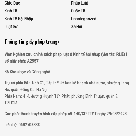
Giáo Dục
Pháp Luật
Kinh Tế
Quốc Tế
Kinh Tế Hội Nhập
Uncategorized
Luật Sư
Xã Hội
Thông tin giấy phép trang:
Viện Nghiên cứu chính sách pháp luật & Kinh tế hội nhập (viết tắt: IRLIE) |
số giấy phép A2557
Bộ Khoa học và Công nghệ
Trụ sở phía Bắc
: Nhà C1, Tập thể Uỷ ban kế hoạch nhà nước, phường Láng
Hạ, quận Đống Đa, Hà Nội
Phía Nam: 414, đường Huỳnh Tấn Phát, phường Bình Thuận, quận 7,
TP.HCM
Cục phát thanh truyền hình cấp phép số: 140/GP-TTĐT ngày 29/08/2023
Liên hệ: 0582703333