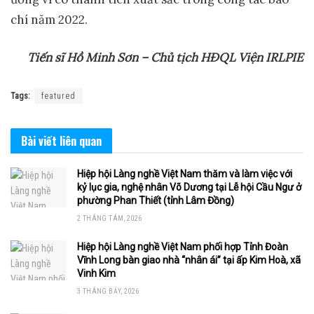
chí năm 2022.
Tiến sĩ Hồ Minh Sơn – Chủ tịch HĐQL Viện IRLPIE
Tags:
featured
Bài viết
liên quan
Hiệp hội Làng nghề Việt Nam thăm và làm việc với
kỷ lục gia, nghệ nhân Võ Dương tại Lễ hội Cầu Ngư ở
phường Phan Thiết (tỉnh Lâm Đồng)
2 THÁNG TÁM, 2026
Hiệp hội Làng nghề Việt Nam phối hợp Tỉnh Đoàn
Vĩnh Long bàn giao nhà “nhân ái” tại ấp Kim Hoà, xã
Vinh Kim
3 THÁNG BẢY, 2026