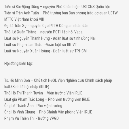
Tiến sĩ Bùi Đặng Dũng – nguyên Phó Chủ nhiệm UBTCNS Quốc hội
Tiến sĩ Trần Anh Tuấn – Phó trưởng ban Ban phong trào cơ quan UBTW
MTTQ Việt Nam khoá VIII
Đại tá Trần Sự - nguyên Cục PTTH Công an nhân dân
ThS. Lê Xuân Thăng – nguyên PCT Hiệp hội Vapa
Luật sư Nguyễn Thành Hưng - Đoàn luật sư tỉnh Đồng Nai
Luật sư Phạm Lan Thảo - Đoàn luật sư BR-VT
Luật sư Nguyễn Xuân Hoàng - Đoàn luật sư TP.HCM
Hội đồng biên tập:
Ts. Hồ Minh Sơn – Chủ tịch HĐQL Viện Nghiên cứu Chính sách pháp
luật&Kinh tế hội nhập (IRLIE)
ThS Hồ Thị Thanh Tuyền – Viện trưởng Viện IRLIE
Luật gia Phạm Trắc Long – Phó viện trưởng viện IRLIE
Ông Lê Thành Ánh - Phó viện trưởng
Ông Hồ Vĩnh Chung – Phó Chánh Văn phòng Viện IRLIE
Phạm Vũ Thiên Thi - Trưởng VPGD