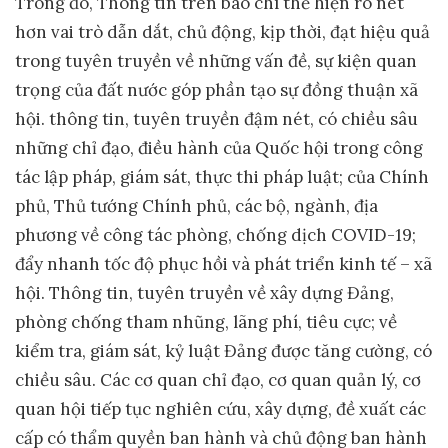
Trong đó, Thông tin trên báo chí thể hiện rõ nét
hơn vai trò dẫn dắt, chủ động, kịp thời, đạt hiệu quả
trong tuyên truyền về những vấn đề, sự kiện quan
trọng của đất nước góp phần tạo sự đồng thuận xã
hội. thông tin, tuyên truyền đậm nét, có chiều sâu
những chỉ đạo, điều hành của Quốc hội trong công
tác lập pháp, giám sát, thực thi pháp luật; của Chính
phủ, Thủ tướng Chính phủ, các bộ, ngành, địa
phương về công tác phòng, chống dịch COVID-19;
đẩy nhanh tốc độ phục hồi và phát triển kinh tế – xã
hội. Thông tin, tuyên truyền về xây dựng Đảng,
phòng chống tham nhũng, lãng phí, tiêu cực; về
kiểm tra, giám sát, kỷ luật Đảng được tăng cường, có
chiều sâu. Các cơ quan chỉ đạo, cơ quan quản lý, cơ
quan hội tiếp tục nghiên cứu, xây dựng, đề xuất các
cấp có thẩm quyền ban hành và chủ động ban hành