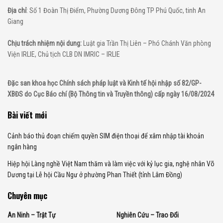
Địa chỉ
: Số 1 Đoàn Thị Điểm, Phường Dương Đông TP Phú Quốc, tinh An
Giang
Chịu trách nhiệm nội dung:
Luật gia Trần Thị Liên – Phó Chánh Văn phòng
Viện IRLIE, Chủ tịch CLB DN IMRIC – IRLIE
Đặc san khoa học Chính sách pháp luật và Kinh tế hội nhập số 82/GP-
XBĐS do Cục Báo chí (Bộ Thông tin và Truyền thông) cấp ngày 16/08/2024
Bài viết mới
Cảnh báo thủ đoạn chiếm quyền SIM điện thoại để xâm nhập tài khoản
ngân hàng
Hiệp hội Làng nghề Việt Nam thăm và làm việc với kỷ lục gia, nghệ nhân Võ
Dương tại Lễ hội Cầu Ngư ở phường Phan Thiết (tỉnh Lâm Đồng)
Chuyên mục
An Ninh – Trật Tự
Nghiên Cứu – Trao Đổi