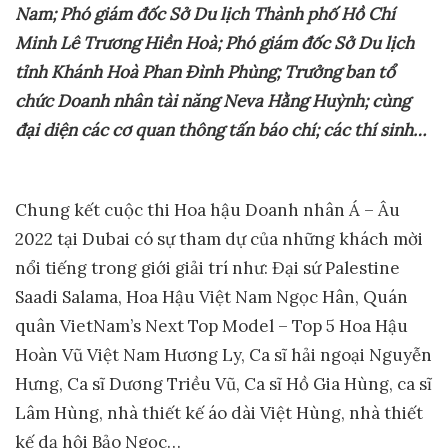
Nam;
Phó
giám đốc S
ở
D
u lịch
T
hành phố Hồ Chí
Minh Lê Trương Hiền Hoà
; Phó giám đốc
S
ở
D
u lịch
tỉnh Khánh Hoà Phan Đình Phùng
;
T
rưởng ban tổ
chức Doanh nhân tài năng Neva Hằng Huỳnh
;
cùng
đại diện các cơ quan thông tấn báo chí; các thí sinh…
Chung kết cuộc thi Hoa hậu Doanh nhân Á – Âu
2022 tại Dubai có sự tham dự của những khách mời
nổi tiếng trong giới giải trí như: Đại sứ Palestine
Saadi Salama, Hoa Hậu Việt Nam Ngọc Hân, Quán
quân VietNam’s Next Top Model – Top 5 Hoa Hậu
Hoàn Vũ Việt Nam Hương Ly, Ca sĩ hải ngoại Nguyễn
Hưng, Ca sĩ Dương Triều Vũ, Ca sĩ Hồ Gia Hùng, ca sĩ
Lâm Hùng, nhà thiết kế áo dài Việt Hùng, nhà thiết
kế dạ hội Bảo Ngọc…