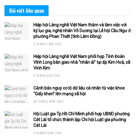
Bài viết
liên quan
Hiệp hội Làng nghề Việt Nam thăm và làm việc với
kỷ lục gia, nghệ nhân Võ Dương tại Lễ hội Cầu Ngư ở
phường Phan Thiết (tỉnh Lâm Đồng)
2 THÁNG TÁM, 2026
Hiệp hội Làng nghề Việt Nam phối hợp Tỉnh Đoàn
Vĩnh Long bàn giao nhà “nhân ái” tại ấp Kim Hoà, xã
Vinh Kim
3 THÁNG BẢY, 2026
Cảnh báo nguy cơ lộ dữ liệu cá nhân từ việc khoe
“Giấy khen” lên mạng xã hội
28 THÁNG NĂM, 2026
Hội Luật gia Tp.Hồ Chí Minh phối hợp UBND phường
Cát Lái tổ chức thành lập Chi hội Luật gia phường
Cát Lái
5 THÁNG NĂM, 2026