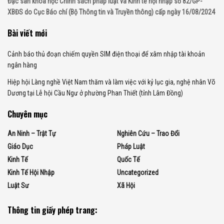
Đặc san khoa học Chính sách pháp luật và Kinh tế hội nhập số 82/GP-
XBĐS do Cục Báo chí (Bộ Thông tin và Truyền thông) cấp ngày 16/08/2024
Bài viết mới
Cảnh báo thủ đoạn chiếm quyền SIM điện thoại để xâm nhập tài khoản
ngân hàng
Hiệp hội Làng nghề Việt Nam thăm và làm việc với kỷ lục gia, nghệ nhân Võ
Dương tại Lễ hội Cầu Ngư ở phường Phan Thiết (tỉnh Lâm Đồng)
Chuyên mục
An Ninh – Trật Tự
Nghiên Cứu – Trao Đổi
Giáo Dục
Pháp Luật
Kinh Tế
Quốc Tế
Kinh Tế Hội Nhập
Uncategorized
Luật Sư
Xã Hội
Thông tin giấy phép trang: