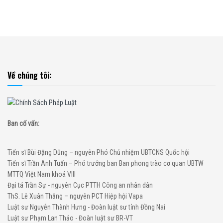
Về chúng tôi:
Ban cố vấn:
Tiến sĩ Bùi Đặng Dũng – nguyên Phó Chủ nhiệm UBTCNS Quốc hội
Tiến sĩ Trần Anh Tuấn – Phó trưởng ban Ban phong trào cơ quan UBTW
MTTQ Việt Nam khoá VIII
Đại tá Trần Sự - nguyên Cục PTTH Công an nhân dân
ThS. Lê Xuân Thăng – nguyên PCT Hiệp hội Vapa
Luật sư Nguyễn Thành Hưng - Đoàn luật sư tỉnh Đồng Nai
Luật sư Phạm Lan Thảo - Đoàn luật sư BR-VT