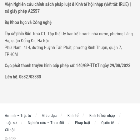
Viện Nghiên cứu chính sách pháp luật & Kinh tế hội nhập (viết tắt: IRLIE) |
số giấy phép A2557
Bộ Khoa học và Công nghệ
Trụ sở phía Bắc
: Nhà C1, Tập thể Uỷ ban kế hoạch nhà nước, phường Láng
Hạ, quận Đống Đa, Hà Nội
Phía Nam: 414, đường Huỳnh Tấn Phát, phường Bình Thuận, quận 7,
TP.HCM
Cục phát thanh truyền hình cấp phép số: 140/GP-TTĐT ngày 29/08/2023
Liên hệ: 0582703333
An ninh – Trật tự
Giáo dục
Kinh tế
Kinh tế hội nhập
Luật sư
Nghiên cứu – Trao đổi
Pháp luật
Quốc tế
Xã hội
© 2022